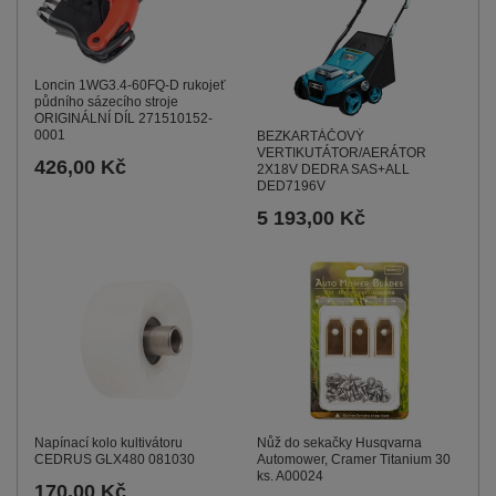
Loncin 1WG3.4-60FQ-D rukojeť
půdního sázecího stroje
ORIGINÁLNÍ DÍL 271510152-
0001
BEZKARTÁČOVÝ
VERTIKUTÁTOR/AERÁTOR
426,00 Kč
2X18V DEDRA SAS+ALL
DED7196V
5 193,00 Kč
Napínací kolo kultivátoru
Nůž do sekačky Husqvarna
CEDRUS GLX480 081030
Automower, Cramer Titanium 30
ks. A00024
170,00 Kč