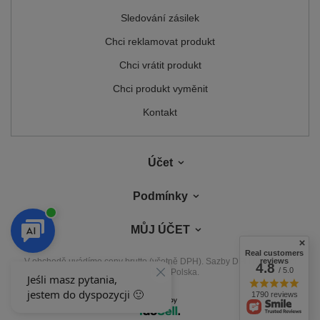
Sledování zásilek
Chci reklamovat produkt
Chci vrátit produkt
Chci produkt vyměnit
Kontakt
Účet
Podmínky
MŮJ ÚČET
Real customers
reviews
V obchodě uvádíme ceny brutto (včetně DPH).
Sazby DPH pro domácí
4.8
/ 5.0
spotřebitele:
Polska
.
1790 reviews