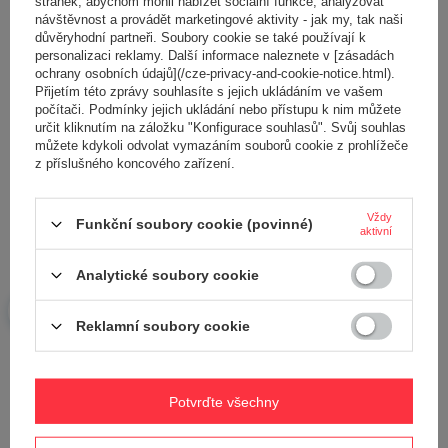
stránek, abychom mohli nabízet sociální funkce, analyzovat
návštěvnost a provádět marketingové aktivity - jak my, tak naši
důvěryhodní partneři. Soubory cookie se také používají k
personalizaci reklamy. Další informace naleznete v [zásadách
ochrany osobních údajů](/cze-privacy-and-cookie-notice.html).
Přijetím této zprávy souhlasíte s jejich ukládáním ve vašem
Přidejte vlastní obrázek produktu:
počítači. Podmínky jejich ukládání nebo přístupu k nim můžete
určit kliknutím na záložku "Konfigurace souhlasů". Svůj souhlas
můžete kdykoli odvolat vymazáním souborů cookie z prohlížeče
z příslušného koncového zařízení.
Vaše jméno
Vždy
Funkční soubory cookie (povinné)
aktivní
Váš e-mail
Analytické soubory cookie
Reklamní soubory cookie
Odeslat zpětnou vazbu
Potvrďte všechny
POLOŽIT OTÁZKU