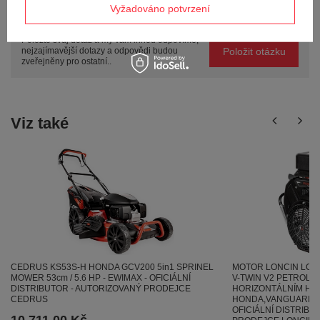
Vyžadováno potvrzení
Potřebujete pomoc? Máte otázky?
Položte svůj dotaz a my vám ihned odpovíme,
Položit otázku
nejzajímavější dotazy a odpovědi budou
zveřejněny pro ostatní..
Viz také
CEDRUS KS53S-H HONDA GCV200 5in1 SPRINEL
MOTOR LONCIN LC2V
MOWER 53cm / 5.6 HP - EWIMAX - OFICIÁLNÍ
V-TWIN V2 PETROLIN
DISTRIBUTOR - AUTORIZOVANÝ PRODEJCE
HORIZONTÁLNÍM HŘ
CEDRUS
HONDA,VANGUARD BR
OFICIÁLNÍ DISTRIBU