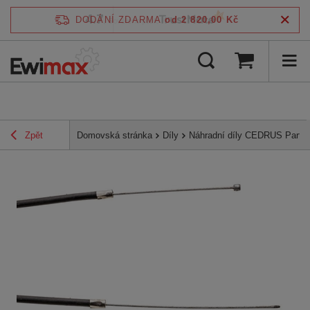
4.7
DODÁNÍ ZDARMA
od 2 820,00 Kč
/
5
ověřeno podle
Zpět
Domovská stránka
Díly
Náhradní díly CEDRUS Parts