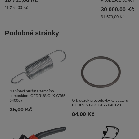
10 711,00 Kč
PRODEJCE LONCIN
11 275,00 Kč
30 000,00 Kč
31 579,00 Kč
Podobné stránky
Napínací pružina zemního
kompaktoru CEDRUS GLX-GT65
O-kroužek převodovky kultivátoru
040067
CEDRUS GLX-GT65 040128
35,00 Kč
84,00 Kč