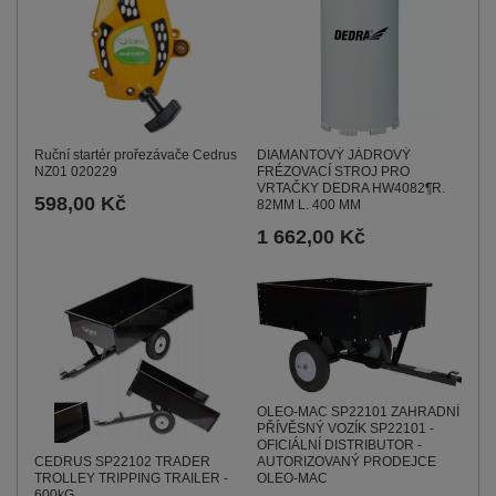
Ruční startér prořezávače Cedrus
DIAMANTOVÝ JÁDROVÝ
NZ01 020229
FRÉZOVACÍ STROJ PRO
VRTAČKY DEDRA HW4082¶R.
598,00 Kč
82MM L. 400 MM
1 662,00 Kč
OLEO-MAC SP22101 ZAHRADNÍ
PŘÍVĚSNÝ VOZÍK SP22101 -
OFICIÁLNÍ DISTRIBUTOR -
CEDRUS SP22102 TRADER
AUTORIZOVANÝ PRODEJCE
TROLLEY TRIPPING TRAILER -
OLEO-MAC
600kG