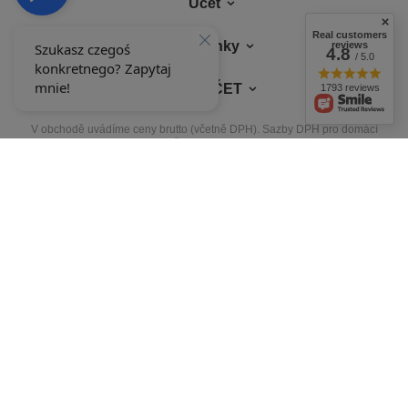
Účet
Real customers
Podmínky
reviews
4.8
/ 5.0
MŮJ ÚČET
1793 reviews
V obchodě uvádíme ceny brutto (včetně DPH).
Sazby DPH pro domácí
spotřebitele:
Polska
.
NAŠE ODZNAKY
Odznaky uděluje