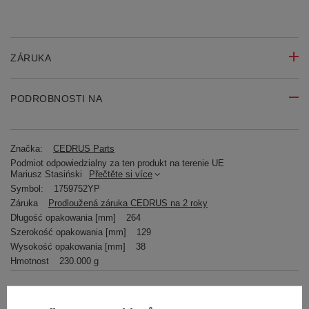
ZÁRUKA
PODROBNOSTI NA
Značka:
CEDRUS Parts
Podmiot odpowiedzialny za ten produkt na terenie UE
Mariusz Stasiński
Přečtěte si více
Symbol:
1759752YP
Záruka
Prodloužená záruka CEDRUS na 2 roky
Długość opakowania [mm]
264
Szerokość opakowania [mm]
129
Wysokość opakowania [mm]
38
Hmotnost
230.000 g
RECENZE