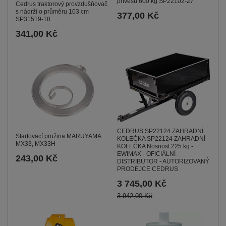
přívěsu 600 kg SP22102-27
Cedrus traktorový provzdušňovač
s nádrží o průměru 103 cm
377,00 Kč
SP31519-18
341,00 Kč
CEDRUS SP22124 ZAHRADNÍ
Startovací pružina MARUYAMA
KOLEČKA SP22124 ZAHRADNÍ
MX33, MX33H
KOLEČKA Nosnost 225 kg -
EWIMAX - OFICIÁLNÍ
243,00 Kč
DISTRIBUTOR - AUTORIZOVANÝ
PRODEJCE CEDRUS
3 745,00 Kč
3 942,00 Kč