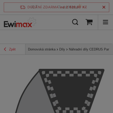
4.7
DODÁNÍ ZDARMA
od 2 820,00 Kč
/
5
ověřeno podle
Zpět
Domovská stránka
Díly
Náhradní díly CEDRUS Parts