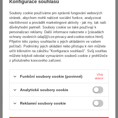
Konfigurace souhlasů
Napište svoji recenzi
Soubory cookie používáme pro správné fungování webových
stránek, abychom mohli nabízet sociální funkce, analyzovat
Vaše hodnocení:
návštěvnost a provádět marketingové aktivity - jak my, tak naši
důvěryhodní partneři. Soubory cookie se také používají k
5/5
personalizaci reklamy. Další informace naleznete v [zásadách
ochrany osobních údajů](/cze-privacy-and-cookie-notice.html).
Přijetím této zprávy souhlasíte s jejich ukládáním ve vašem
počítači. Podmínky jejich ukládání nebo přístupu k nim můžete
Obsah vašeho názoru
určit kliknutím na záložku "Konfigurace souhlasů". Svůj souhlas
můžete kdykoli odvolat vymazáním souborů cookie z prohlížeče
z příslušného koncového zařízení.
Vždy
Funkční soubory cookie (povinné)
Přidejte vlastní obrázek produktu:
aktivní
Analytické soubory cookie
Reklamní soubory cookie
Vaše jméno