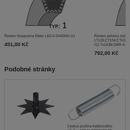
Řemen Husqvarna Rider L&G A-5440681-01
Řemen pohonu nože 
LT126;CT154;CTH174
451,00 Kč
/12.7x2438/ DBR-A-5
792,00 Kč
Podobné stránky
Cedrus pružina traktorového