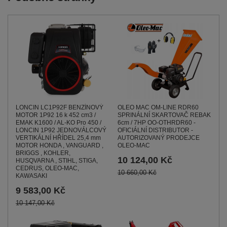
LONCIN LC1P92F BENZÍNOVÝ
OLEO MAC OM-LINE RDR60
MOTOR 1P92 16 k 452 cm3 /
SPRINÁLNÍ SKARTOVAČ REBAK
EMAK K1600 / AL-KO Pro 450 /
6cm / 7HP OO-OTHRDR60 -
LONCIN 1P92 JEDNOVÁLCOVÝ
OFICIÁLNÍ DISTRIBUTOR -
VERTIKÁLNÍ HŘÍDEL 25,4 mm
AUTORIZOVANÝ PRODEJCE
MOTOR HONDA , VANGUARD ,
OLEO-MAC
BRIGGS , KOHLER,
10 124,00 Kč
HUSQVARNA , STIHL, STIGA,
CEDRUS, OLEO-MAC,
10 660,00 Kč
KAWASAKI
9 583,00 Kč
10 147,00 Kč