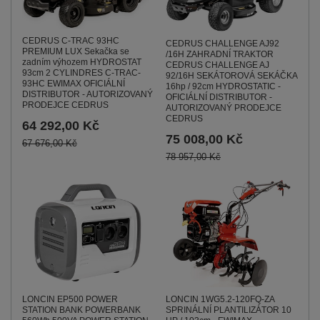
CEDRUS C-TRAC 93HC
CEDRUS CHALLENGE AJ92
PREMIUM LUX Sekačka se
/16H ZAHRADNÍ TRAKTOR
zadním výhozem HYDROSTAT
CEDRUS CHALLENGE AJ
93cm 2 CYLINDRES C-TRAC-
92/16H SEKÁTOROVÁ SEKÁČKA
93HC EWIMAX OFICIÁLNÍ
16hp / 92cm HYDROSTATIC -
DISTRIBUTOR - AUTORIZOVANÝ
OFICIÁLNÍ DISTRIBUTOR -
PRODEJCE CEDRUS
AUTORIZOVANÝ PRODEJCE
CEDRUS
64 292,00 Kč
75 008,00 Kč
67 676,00 Kč
78 957,00 Kč
LONCIN EP500 POWER
LONCIN 1WG5.2-120FQ-ZA
STATION BANK POWERBANK
SPRINÁLNÍ PLANTILIZÁTOR 10