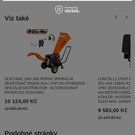
Viz také
OLEO MAC OM-LINE RDR60 SPRINÁLNÍ
LONCIN LC1P92F BE
SKARTOVAČ REBAK 6cm / 7HP OO-OTHRDR60 -
452 cm3 / EMAK K1600
OFICIÁLNÍ DISTRIBUTOR - AUTORIZOVANÝ
1P92 JEDNOVÁLCOVÝ
PRODEJCE OLEO-MAC
mm MOTOR HONDA , 
KOHLER, HUSQVARNA 
10 124,00 Kč
OLEO-MAC, KAWASA
10 660,00 Kč
9 583,00 Kč
10 147,00 Kč
Podobné stránky