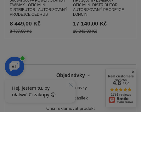
560Wh 500VA POWER STATION
HP / 103cm - EWIMAX -
EWIMAX - OFICIÁLNÍ
OFICIÁLNÍ DISTRIBUTOR -
DISTRIBUTOR - AUTORIZOVANÝ
AUTORIZOVANÝ PRODEJCE
PRODEJCE CEDRUS
LONCIN
8 449,00 Kč
17 140,00 Kč
8 737,00 Kč
18 043,00 Kč
Objednávky
Real customers
reviews
4.8
/ 5.0
Stav objednávky
1791 reviews
Sledování zásilek
Chci reklamovat produkt
Chci vrátit produkt
Chci produkt vyměnit
Kontakt