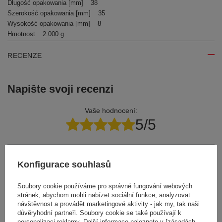
Długość opakowania [mm]
38
Szerokość opakowania [mm]
35
Wysokość opakowania [mm]
8
Hmotnost
2.000 g
RECENZE
Napište svoji recenzi
Vaše hodnocení:
5/5
Obsah vašeho názoru
Konfigurace souhlasů
Soubory cookie používáme pro správné fungování webových
stránek, abychom mohli nabízet sociální funkce, analyzovat
návštěvnost a provádět marketingové aktivity - jak my, tak naši
důvěryhodní partneři. Soubory cookie se také používají k
Přidejte vlastní obrázek produktu:
personalizaci reklamy. Další informace naleznete v [zásadách