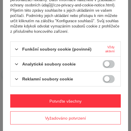
ochrany osobních údajů](/cze-privacy-and-cookie-notice.html).
Přijetím této zprávy souhlasíte s jejich ukládáním ve vašem
počítači. Podmínky jejich ukládání nebo přístupu k nim můžete
určit kliknutím na záložku "Konfigurace souhlasů". Svůj souhlas
Vaše jméno
můžete kdykoli odvolat vymazáním souborů cookie z prohlížeče
z příslušného koncového zařízení.
Váš e-mail
Vždy
Funkční soubory cookie (povinné)
aktivní
Odeslat zpětnou vazbu
Analytické soubory cookie
Reklamní soubory cookie
POLOŽIT OTÁZKU
Potvrďte všechny
Potřebujete pomoc? Máte otázky?
Položte svůj dotaz a my vám ihned odpovíme,
Vyžadováno potvrzení
Položit otázku
nejzajímavější dotazy a odpovědi budou
zveřejněny pro ostatní..