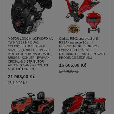
MOTOR LONCIN LC2V80FD-A V-
Cedrus RB02 spalovací drtič
TWIN V2 27 HP DUAL
REBAK na větve 10 cm !
CYLINDRED HORIZONTAL
CEDRUS RB 02 CEDRB02 -
SHAFT 25,4 mm LONCIN 2V80
EWIMAX - OFICIÁLNÍ
MOTOR HONDA , VANGUARD ,
DISTRIBUTOR - AUTORIZOVANÝ
BRIGGS , KOHLER - EWIMAX -
PRODEJCE CEDRUSU
OFICIÁLNÍ DISTRIBUTOR -
16 605,00 Kč
AUTORIZOVANÝ PRODEJCE
MOTORŮ LONCIN
17 479,00 Kč
21 963,00 Kč
23 119,00 Kč