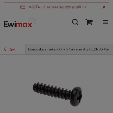
4.7
DODÁNÍ ZDARMA
od 2 820,00 Kč
/
5
ověřeno podle
Zpět
Domovská stránka
Díly
Náhradní díly CEDRUS Parts