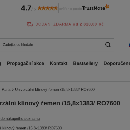
4.7
ověřeno podle
/
5
DODÁNÍ ZDARMA
od 2 820,00 Kč
g
Propagační akce
Kontakt
Bestsellery
Doporučené
 Parts
Univerzální klínový řemen /15,8x1383/ RO7600
rzální klínový řemen /15,8x1383/ RO7600
t do nákupního seznamu
ní klínový řemen /15,8x1383/ RO7600