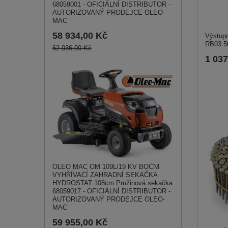
68059001 - OFICIÁLNÍ DISTRIBUTOR -
AUTORIZOVANÝ PRODEJCE OLEO-
MAC
58 934,00 Kč
Výstupn
RB03 5
62 036,00 Kč
1 037
OLEO MAC OM 109L/19 KV BOČNÍ
VYHŘÍVACÍ ZAHRADNÍ SEKAČKA
HYDROSTAT 108cm Pružinová sekačka
68059017 - OFICIÁLNÍ DISTRIBUTOR -
AUTORIZOVANÝ PRODEJCE OLEO-
MAC
59 955,00 Kč