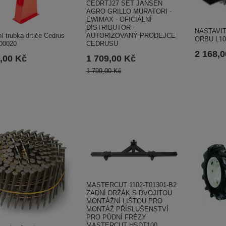
CEDRTJ27 SET JANSEN
AGRO GRILLO MURATORI -
EWIMAX - OFICIÁLNÍ
DISTRIBUTOR -
NASTAVI
í trubka drtiče Cedrus
AUTORIZOVANÝ PRODEJCE
ORBU L10
00020
CEDRUSU
2 168,
,00 Kč
1 709,00 Kč
1 799,00 Kč
MASTERCUT 1102-T01301-B2
ZADNÍ DRŽÁK S DVOJITOU
MONTÁŽNÍ LIŠTOU PRO
MONTÁŽ PŘÍSLUŠENSTVÍ
PRO PŮDNÍ FRÉZY
MASTERCUT HSDT100,