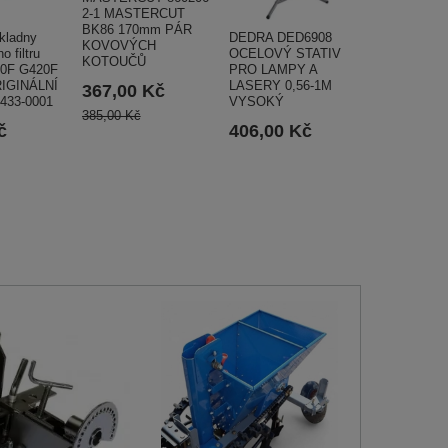
2-1 MASTERCUT
BK86 170mm PÁR
kladny
DEDRA DED6908
KOVOVÝCH
 filtru
OCELOVÝ STATIV
KOTOUČŮ
90F G420F
PRO LAMPY A
IGINÁLNÍ
LASERY 0,56-1M
367,00 Kč
0433-0001
VYSOKÝ
385,00 Kč
č
406,00 Kč