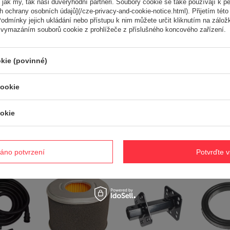
 jak my, tak naši důvěryhodní partneři. Soubory cookie se také používají k pe
RO7600
 ochrany osobních údajů](/cze-privacy-and-cookie-notice.html). Přijetím této 
Prodloužená záruka CEDRUS na 2 roky
odmínky jejich ukládání nebo přístupu k nim můžete určit kliknutím na zálož
pakowania [mm]
596
 vymazáním souborů cookie z prohlížeče z příslušného koncového zařízení.
 opakowania [mm]
158
 opakowania [mm]
18
243.000 g
kie (povinné)
cookie
Potřebujete pomoc? Máte otázk
Položte svůj dotaz a my vám ihned odpovíme, nejzajímavější dotaz
okie
odpovědi budou zveřejněny pro ostatn
áno potvrzení
Potvrďte 
ké