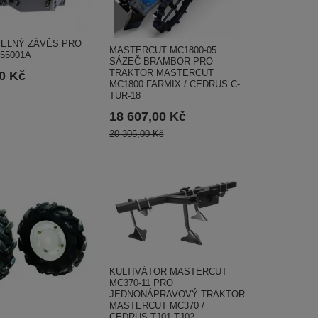
TELNÝ ZÁVĚS PRO
MASTERCUT MC1800-05
55001A
SÁZEČ BRAMBOR PRO
TRAKTOR MASTERCUT
00 Kč
MC1800 FARMIX / CEDRUS C-
TUR-18
18 607,00 Kč
20 305,00 Kč
KULTIVÁTOR MASTERCUT
MC370-11 PRO
JEDNONÁPRAVOVÝ TRAKTOR
MASTERCUT MC370 /
CEDRUS TJ01,TJ02