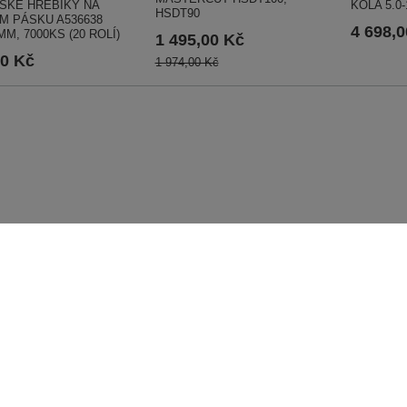
SKÉ HŘEBÍKY NA
KOLA 5.0-
HSDT90
M PÁSKU A536638
4 698,
MM, 7000KS (20 ROLÍ)
1 495,00 Kč
00 Kč
1 974,00 Kč