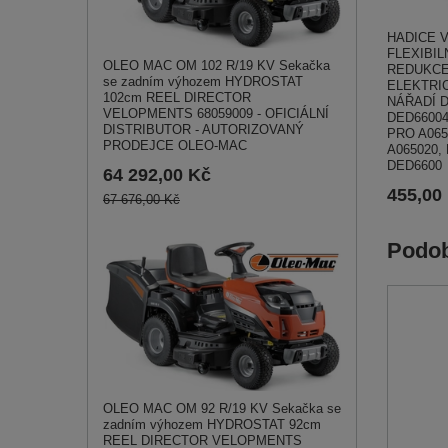
HADICE 
FLEXIBILN
OLEO MAC OM 102 R/19 KV Sekačka
REDUKCE
se zadním výhozem HYDROSTAT
ELEKTRI
102cm REEL DIRECTOR
NÁŘADÍ 
VELOPMENTS 68059009 - OFICIÁLNÍ
DED6600
DISTRIBUTOR - AUTORIZOVANÝ
PRO A065
PRODEJCE OLEO-MAC
A065020,
DED6600
64 292,00 Kč
455,00
67 676,00 Kč
Podob
OLEO MAC OM 92 R/19 KV Sekačka se
zadním výhozem HYDROSTAT 92cm
REEL DIRECTOR VELOPMENTS