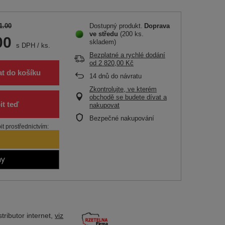
1.00
Dostupný produkt
Doprava
ve středu
(200 ks.
00
skladem)
s DPH
/
ks.
Bezplatné a rychlé dodání
od
2 820,00 Kč
at do košíku
14
dnů do návratu
Zkontrolujte, ve kterém
obchodě se budete dívat a
nakupovat
Bezpečné nakupování
t prostřednictvím:
tributor
internet,
viz