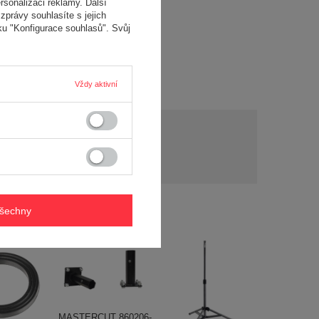
rsonalizaci reklamy. Další
zprávy souhlasíte s jejich
ku "Konfigurace souhlasů". Svůj
Vždy aktivní
y?
Položit otázku
y a
í..
všechny
MASTERCUT 860206-