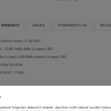
S PRODUKTU
ZÁRUKA
PODROBNOSTI NA
RECEN
í klínový řemen /15.8x1383/
) - 15,88
Vnější délka La (mm) 1383
élka Li (mm) 1320 Délka rozteče Ld (mm) 1365
-0144 954-0144
CHOST: 174365
ů
CEDRUS Parts
powiedzialny za ten produkt na terenie UE
tasiński
Přečtěte si více
právné fungování webových stránek, abychom mohli nabízet sociální funkce