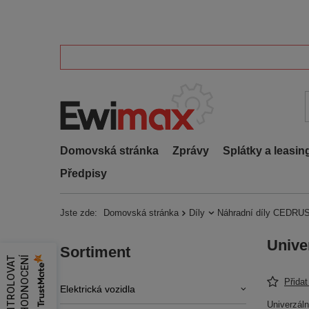
Domovská stránka
Zprávy
Splátky a leasin
Předpisy
Jste zde:
Domovská stránka
Díly
Náhradní díly CEDRUS
Unive
Sortiment
Z
K
O
N
T
R
O
L
O
V
A
T
H
O
D
N
O
C
E
N
Í
Přida
Elektrická vozidla
Univerzál