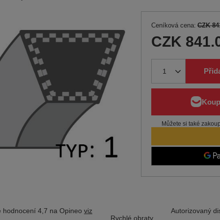
Ceníková cena:
CZK 84
CZK 841.
Přid
Můžete si také zakoupi
 hodnocení 4,7 na Opineo
viz
Autorizovaný dis
Rychlé obraty