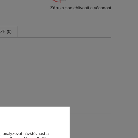
Záruka spolehlivosti
a včasnost
ZE (0)
, analyzovat návštěvnost a