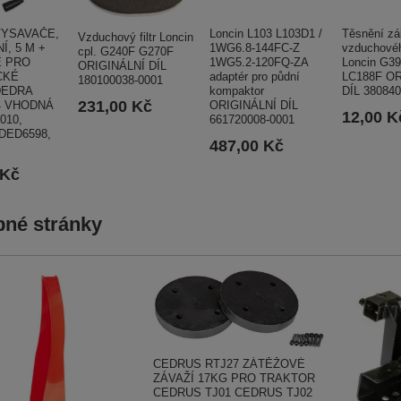
VYSAVAČE,
Loncin L103 L103D1 /
Těsnění zá
Vzduchový filtr Loncin
Í, 5 M +
1WG6.8-144FC-Z
vzduchového
cpl. G240F G270F
 PRO
1WG5.2-120FQ-ZA
Loncin G3
ORIGINÁLNÍ DÍL
CKÉ
adaptér pro půdní
LC188F OR
180100038-0001
DEDRA
kompaktor
DÍL 38084
231,00 Kč
4 VHODNÁ
ORIGINÁLNÍ DÍL
12,00 K
010,
661720008-0001
 DED6598,
487,00 Kč
 Kč
né stránky
CEDRUS RTJ27 ZÁTĚŽOVÉ
ZÁVAŽÍ 17KG PRO TRAKTOR
CEDRUS TJ01 CEDRUS TJ02