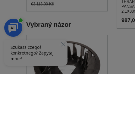
TESAŘ
63 113,00 Kč
PANSA
2.1X38
987,
Vybraný názor
LOPATKA VENTILÁTORU LONCIN PRO
MOTOR LONCIN 1P88F 1P90F 1P92F
160180024-0001 PRO LONCIN 1P88F
1P90F 1P92F
389,00 Kč