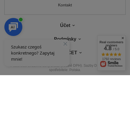
Kontakt
Účet
Podmínky
Real customers
reviews
4.8
/ 5.0
MŮJ ÚČET
1792 reviews
V obchodě uvádíme ceny brutto (včetně DPH).
Sazby DPH pro domácí
spotřebitele:
Polska
.
NAŠE ODZNAKY
Odznaky uděluje