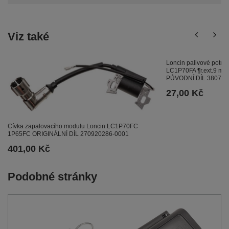
Viz také
Loncin palivové potr
LC1P70FA ¶r.ext.9 mm
PŮVODNÍ DÍL 380751
27,00 Kč
Cívka zapalovacího modulu Loncin LC1P70FC
1P65FC ORIGINÁLNÍ DÍL 270920286-0001
401,00 Kč
Podobné stránky