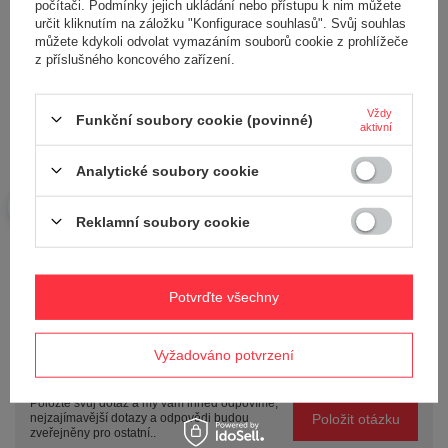
počítači. Podmínky jejich ukládání nebo přístupu k nim můžete
určit kliknutím na záložku "Konfigurace souhlasů". Svůj souhlas
můžete kdykoli odvolat vymazáním souborů cookie z prohlížeče
z příslušného koncového zařízení.
Vaše jméno
Vždy
Funkční soubory cookie (povinné)
aktivní
Váš e-mail
Analytické soubory cookie
Reklamní soubory cookie
Odeslat zpětnou vazbu
Potvrďte všechny
POLOŽIT OTÁZKU
Vyžadováno potvrzení
Potřebujete pomoc? Máte otázky?
Položte svůj dotaz a my vám ihned odpovíme,
Položit otázku
nejzajímavější dotazy a odpovědi budou
zveřejněny pro ostatní..