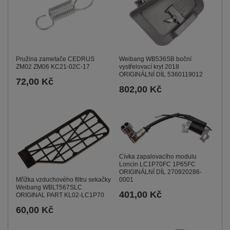
Pružina zametače CEDRUS
Weibang WB536SB boční
ZM02 ZM06 KC21-02C-17
vystřelovací kryt 2018
ORIGINÁLNÍ DÍL 5360119012
72,00 Kč
802,00 Kč
Cívka zapalovacího modulu
Loncin LC1P70FC 1P65FC
ORIGINÁLNÍ DÍL 270920286-
0001
Mřížka vzduchového filtru sekačky
Weibang WBLT567SLC
401,00 Kč
ORIGINAL PART KL02-LC1P70
60,00 Kč