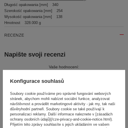
Długość opakowania [mm]
340
Szerokość opakowania [mm]
254
Wysokość opakowania [mm]
138
Hmotnost
328.000 g
RECENZE
Napište svoji recenzi
Vaše hodnocení:
5/5
Konfigurace souhlasů
Obsah vašeho názoru
Soubory cookie používáme pro správné fungování webových
stránek, abychom mohli nabízet sociální funkce, analyzovat
návštěvnost a provádět marketingové aktivity - jak my, tak naši
důvěryhodní partneři. Soubory cookie se také používají k
personalizaci reklamy. Další informace naleznete v [zásadách
ochrany osobních údajů](/cze-privacy-and-cookie-notice.html).
Přijetím této zprávy souhlasíte s jejich ukládáním ve vašem
Přidejte vlastní obrázek produktu: