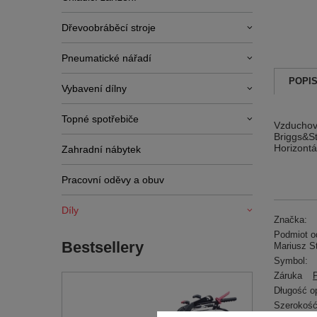
Dřevoobráběcí stroje
Pneumatické nářadí
POPI
Vybavení dílny
Topné spotřebiče
Vzduchový
Briggs&St
Horizontá
Zahradní nábytek
Pracovní oděvy a obuv
Díly
Značka:
Podmiot od
Bestsellery
Mariusz S
Symbol:
Záruka
Długość o
Szerokość