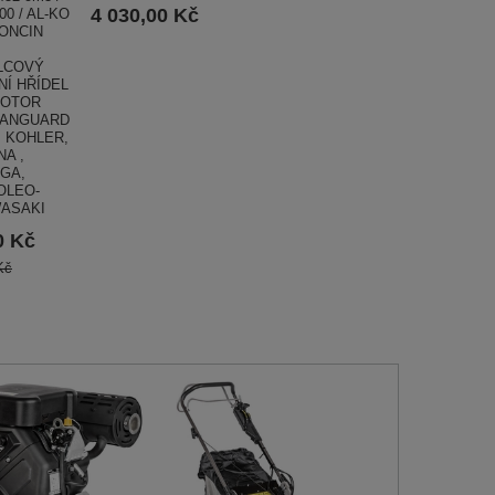
4 030,00 Kč
0 / AL-KO
LONCIN
LCOVÝ
NÍ HŘÍDEL
MOTOR
VANGUARD
, KOHLER,
A ,
IGA,
OLEO-
ASAKI
0 Kč
Kč