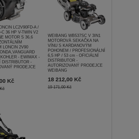
NCIN LC2V90FD-A /
-C 36 HP V-TWIN V2
WEIBANG WB537SC V 3IN1
E MOTOR S 36,6
MOTOROVÁ SEKAČKA NA
ZONTÁLNÍM
VÍNU S KARDANOVÝM
 LONCIN 2V90
POHONEM / PROFESIONÁLNÍ
ONDA,VANGUARD
6,5 HP / 53 cm - OFICIÁLNÍ
 KOHLER - EWIMAX -
DISTRIBUTOR -
Í DISTRIBUTOR -
AUTORIZOVANÝ PRODEJCE
OVANÝ PRODEJCE
WEIBANG
18 212,00 Kč
,00 Kč
19 171,00 Kč
 Kč