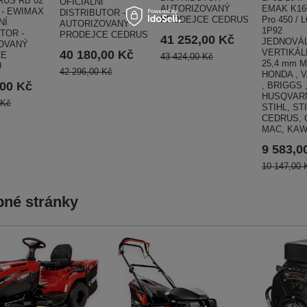
RUS RB 02
OFICIÁLNÍ
EMAK K160
AUTORIZOVANÝ
 - EWIMAX
DISTRIBUTOR -
Pro 450 / 
PRODEJCE CEDRUS
NÍ
AUTORIZOVANÝ
1P92
TOR -
PRODEJCE CEDRUS
41 252,00 Kč
JEDNOVÁ
OVANÝ
VERTIKÁL
40 180,00 Kč
CE
43 424,00 Kč
25,4 mm 
U
42 296,00 Kč
HONDA , 
,00 Kč
, BRIGGS 
HUSQVARN
 Kč
STIHL, ST
CEDRUS, 
MAC, KAW
9 583,0
10 147,00 
né stránky