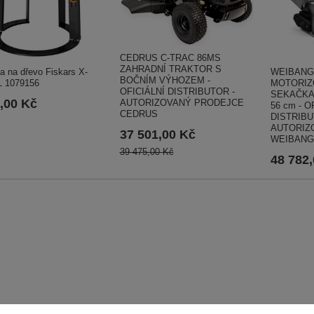
CEDRUS C-TRAC 86MS
ZAHRADNÍ TRAKTOR S
a na dřevo Fiskars X-
WEIBANG
BOČNÍM VÝHOZEM -
L 1079156
MOTORIZ
OFICIÁLNÍ DISTRIBUTOR -
SEKAČKA
,00 Kč
AUTORIZOVANÝ PRODEJCE
56 cm - O
CEDRUS
DISTRIBU
AUTORIZ
37 501,00 Kč
WEIBANG
39 475,00 Kč
48 782