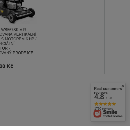
 WB567SK V-R
OVANÁ VERTIKÁLNÍ
 S MOTOREM 6 HP /
FICIÁLNÍ
TOR -
OVANÝ PRODEJCE
,00 Kč
Real customers
reviews
4.8
/ 5.0
1790 reviews