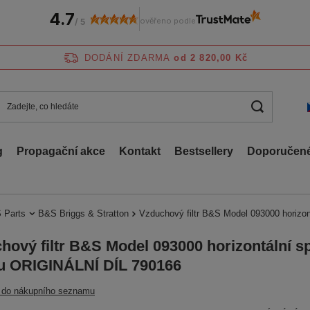
4.7
ověřeno podle
/
5
DODÁNÍ ZDARMA
od 2 820,00 Kč
g
Propagační akce
Kontakt
Bestsellery
Doporučené
 Parts
B&S Briggs & Stratton
Vzduchový filtr B&S Model 093000 horizon
hový filtr B&S Model 093000 horizontální sp
lu ORIGINÁLNÍ DÍL 790166
t do nákupního seznamu