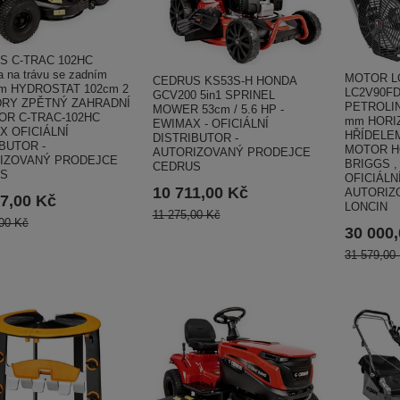
S C-TRAC 102HC
 na trávu se zadním
MOTOR LO
CEDRUS KS53S-H HONDA
em HYDROSTAT 102cm 2
LC2V90FD
GCV200 5in1 SPRINEL
DRY ZPĚTNÝ ZAHRADNÍ
PETROLIN
MOWER 53cm / 5.6 HP -
OR C-TRAC-102HC
mm HORI
EWIMAX - OFICIÁLNÍ
X OFICIÁLNÍ
HŘÍDELEM
DISTRIBUTOR -
BUTOR -
MOTOR H
AUTORIZOVANÝ PRODEJCE
IZOVANÝ PRODEJCE
BRIGGS ,
CEDRUS
S
OFICIÁLN
10 711,00 Kč
AUTORIZ
7,00 Kč
LONCIN
11 275,00 Kč
00 Kč
30 000
31 579,00