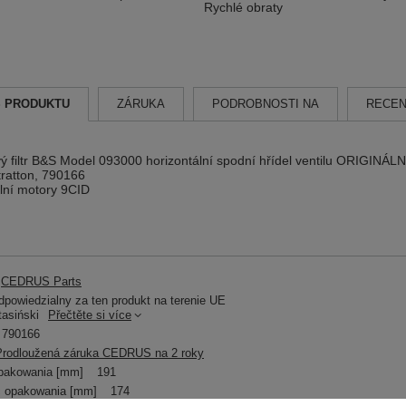
Rychlé obraty
S PRODUKTU
ZÁRUKA
PODROBNOSTI NA
RECEN
 filtr B&S Model 093000 horizontální spodní hřídel ventilu ORIGINÁLN
ratton, 790166
lní motory 9CID
CEDRUS Parts
powiedzialny za ten produkt na terenie UE
tasiński
Přečtěte si více
790166
Prodloužená záruka CEDRUS na 2 roky
pakowania [mm]
191
 opakowania [mm]
174