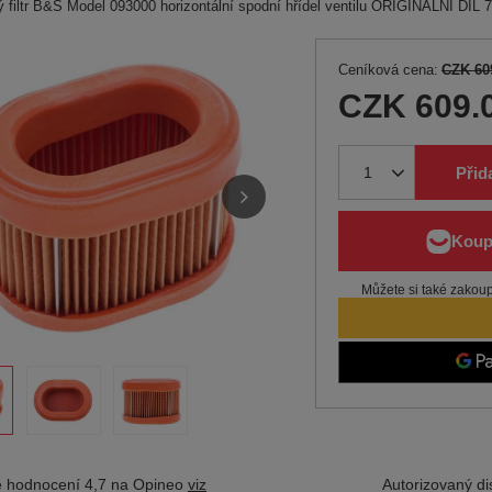
 filtr B&S Model 093000 horizontální spodní hřídel ventilu ORIGINÁLNÍ DÍL 
Ceníková cena:
CZK 60
CZK 609.
Přid
Můžete si také zakoupi
 hodnocení 4,7 na Opineo
viz
Autorizovaný dis