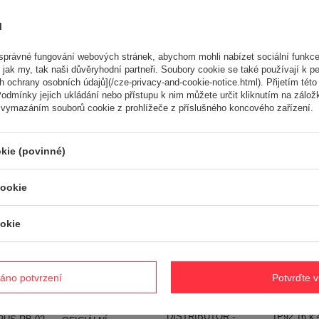
 opakowania [mm]
54
38.000 g
ů
právné fungování webových stránek, abychom mohli nabízet sociální funkce
Potřebujete pomoc? Máte otázk
 jak my, tak naši důvěryhodní partneři. Soubory cookie se také používají k pe
 ochrany osobních údajů](/cze-privacy-and-cookie-notice.html). Přijetím této 
Položte svůj dotaz a my vám ihned odpovíme, nejzajímavější dotaz
odmínky jejich ukládání nebo přístupu k nim můžete určit kliknutím na zálož
odpovědi budou zveřejněny pro ostatn
 vymazáním souborů cookie z prohlížeče z příslušného koncového zařízení.
kie (povinné)
ké
cookie
okie
CEDRUS RB04 PRO-
CEDRUS C-TRAC
E drtič větví RB 04
áno potvrzení
Potvrďte 
86MC ZAHRADNÍ
B02
15cm / 15 hp
LONCIN L
SEKAČKA 86cm -
drtič
CEDRUS RB04 PRO-
BENZÍNO
OFICIÁLNÍ
 větve 10
E - EWIMAX -
1P92 16 k 
DISTRIBUTOR -