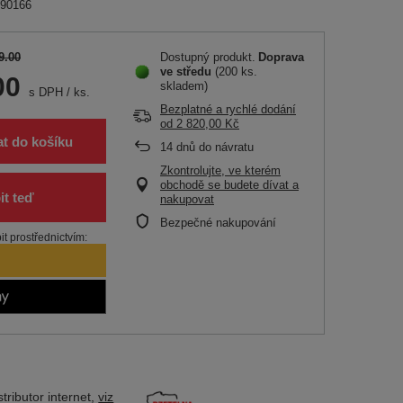
790166
9.00
Dostupný produkt
Doprava
ve středu
(200 ks.
00
skladem)
s DPH
/
ks.
Bezplatné a rychlé dodání
od
2 820,00 Kč
at do košíku
14
dnů do návratu
Zkontrolujte, ve kterém
obchodě se budete dívat a
nakupovat
Bezpečné nakupování
t prostřednictvím:
tributor
internet,
viz