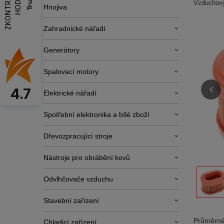
Z
K
O
N
T
R
O
L
O
V
A
T
H
O
D
N
O
C
E
N
Vzduchový
Hnojiva
Zahradnické nářadí
Generátory
Spalovací motory
4.7
Elektrické nářadí
Spotřební elektronika a bílé zboží
Dřevozpracující stroje
Nástroje pro obrábění kovů
Odvlhčovače vzduchu
Stavební zařízení
Průměrné
Chladicí zařízení