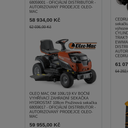
68059001 - OFICIÁLNÍ DISTRIBUTOR -
AUTORIZOVANÝ PRODEJCE OLEO-
MAC
CEDRU
58 934,00 Kč
sekačka
62 036,00 Kč
výhoz
CYLIN
TRAKT
EWIMA
DISTRI
AUTOR
CEDRU
61 07
64 292,
OLEO MAC OM 109L/19 KV BOČNÍ
VYHŘÍVACÍ ZAHRADNÍ SEKAČKA
HYDROSTAT 108cm Pružinová sekačka
68059017 - OFICIÁLNÍ DISTRIBUTOR -
AUTORIZOVANÝ PRODEJCE OLEO-
MAC
59 955,00 Kč