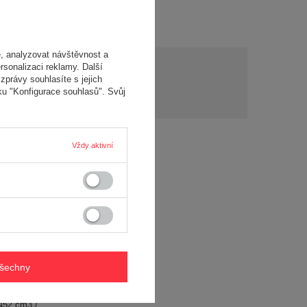
, analyzovat návštěvnost a
y?
rsonalizaci reklamy. Další
zprávy souhlasíte s jejich
Položit otázku
y a
ku "Konfigurace souhlasů". Svůj
í..
Vždy aktivní
všechny
Štípačka na dřevo
C1P92F
Fiskars X-Series L
VÝ MOTOR
1079156
452 cm3 /