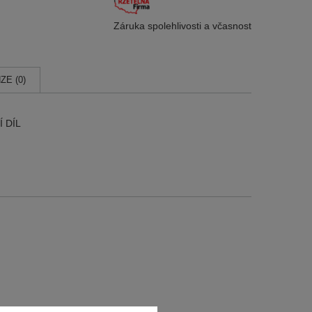
Záruka spolehlivosti
a včasnost
ZE (0)
Í DÍL