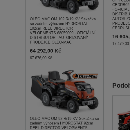
cm ! CED
CEDRB02
- OFICIÁL
DISTRIBU
AUTORIZ
OLEO MAC OM 102 R/19 KV Sekačka
PRODEJ
se zadním výhozem HYDROSTAT
CEDRUS
102cm REEL DIRECTOR
VELOPMENTS 68059009 - OFICIÁLNÍ
16 605
DISTRIBUTOR - AUTORIZOVANÝ
PRODEJCE OLEO-MAC
17 479,00
64 292,00 Kč
67 676,00 Kč
Podob
OLEO MAC OM 92 R/19 KV Sekačka se
zadním výhozem HYDROSTAT 92cm
REEL DIRECTOR VELOPMENTS