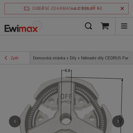
4.7
DODÁNÍ ZDARMA
od 2 820,00 Kč
/
5
ověřeno podle
Zpět
Domovská stránka
Díly
Náhradní díly CEDRUS Parts