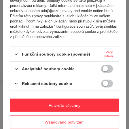
důvěryhodní partneři. Soubory cookie se také používají k
personalizaci reklamy. Další informace naleznete v [zásadách
ochrany osobních údajů](/cze-privacy-and-cookie-notice.html).
Přidejte vlastní obrázek produktu:
Přijetím této zprávy souhlasíte s jejich ukládáním ve vašem
počítači. Podmínky jejich ukládání nebo přístupu k nim můžete
určit kliknutím na záložku "Konfigurace souhlasů". Svůj souhlas
můžete kdykoli odvolat vymazáním souborů cookie z prohlížeče
z příslušného koncového zařízení.
Vaše jméno
Vždy
Funkční soubory cookie (povinné)
aktivní
Váš e-mail
Analytické soubory cookie
Odeslat zpětnou vazbu
Reklamní soubory cookie
Potvrďte všechny
POLOŽIT OTÁZKU
Vyžadováno potvrzení
Potřebujete pomoc? Máte otázky?