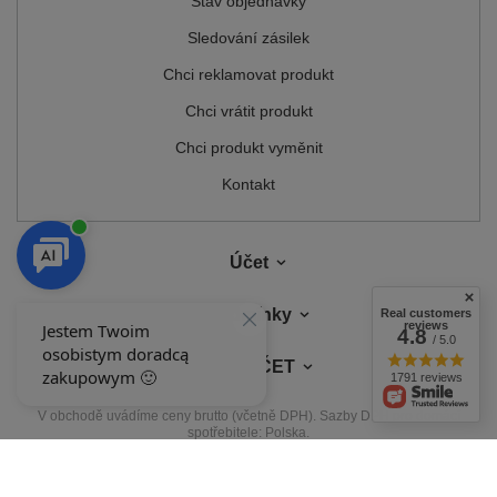
Stav objednávky
Sledování zásilek
Chci reklamovat produkt
Chci vrátit produkt
Chci produkt vyměnit
Kontakt
Účet
Podmínky
Real customers
reviews
4.8
/ 5.0
MŮJ ÚČET
1791 reviews
V obchodě uvádíme ceny brutto (včetně DPH).
Sazby DPH pro domácí
spotřebitele:
Polska
.