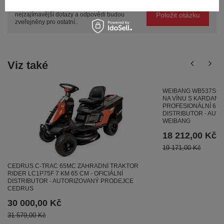
Položte svůj dotaz a my vám ihned odpovíme,
Položit otázku
nejzajímavější dotazy a odpovědi budou
zveřejněny pro ostatní..
Viz také
WEIBANG WB537SC 
NA VÍNU S KARDAN
PROFESIONÁLNÍ 6,5 H
DISTRIBUTOR - AUT
WEIBANG
18 212,00 Kč
19 171,00 Kč
CEDRUS C-TRAC 65MC ZAHRADNÍ TRAKTOR
RIDER LC1P75F 7 KM 65 CM - OFICIÁLNÍ
DISTRIBUTOR - AUTORIZOVANÝ PRODEJCE
CEDRUS
30 000,00 Kč
31 579,00 Kč