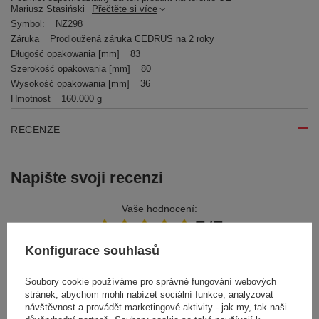
Mariusz Stasiński
Přečtěte si více
Symbol:
NZ298
Záruka
Prodloužená záruka CEDRUS na 2 roky
Długość opakowania [mm]
83
Szerokość opakowania [mm]
80
Wysokość opakowania [mm]
36
Hmotnost
160.000 g
RECENZE
Napište svoji recenzi
Vaše hodnocení:
5/5
Konfigurace souhlasů
Obsah vašeho názoru
Soubory cookie používáme pro správné fungování webových
stránek, abychom mohli nabízet sociální funkce, analyzovat
návštěvnost a provádět marketingové aktivity - jak my, tak naši