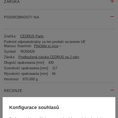
ZÁRUKA
PODROBNOSTI NA
Značka:
CEDRUS Parts
Podmiot odpowiedzialny za ten produkt na terenie UE
Mariusz Stasiński
Přečtěte si více
Symbol:
RO50426
Záruka
Prodloužená záruka CEDRUS na 2 roky
Długość opakowania [mm]
430
Szerokość opakowania [mm]
117
Wysokość opakowania [mm]
66
Hmotnost
870.000 g
RECENZE
Konfigurace souhlasů
Napište svoji recenzi