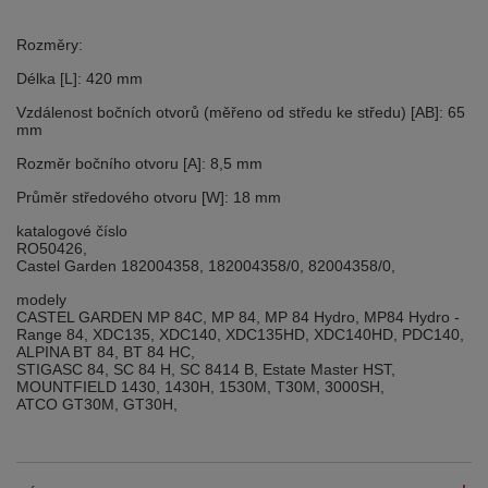
Rozměry:
Délka [L]: 420 mm
Vzdálenost bočních otvorů (měřeno od středu ke středu) [AB]: 65
mm
Rozměr bočního otvoru [A]: 8,5 mm
Průměr středového otvoru [W]: 18 mm
katalogové číslo
RO50426,
Castel Garden 182004358, 182004358/0, 82004358/0,
modely
CASTEL GARDEN MP 84C, MP 84, MP 84 Hydro, MP84 Hydro -
Range 84, XDC135, XDC140, XDC135HD, XDC140HD, PDC140,
ALPINA BT 84, BT 84 HC,
STIGASC 84, SC 84 H, SC 8414 B, Estate Master HST,
MOUNTFIELD 1430, 1430H, 1530M, T30M, 3000SH,
ATCO GT30M, GT30H,