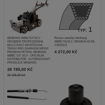
WEIBANG WBBC537SCV
Řemen sekačky Weibang
GRUBBER PROFESSIONAL
WBBC7623LC ORIGINÁLNÍ DÍL
MULČOVACÍ SEKAČKA NA
13920011
TRÁVU PRO ZAHRADNÍ KŘOVÍ
4 272,00 Kč
PREMIUM PETROL WEIBANG
WBBC 537 SCV - OFICIÁLNÍ
DISTRIBUTOR - AUTORIZOVANÝ
PRODEJCE WEIBANG
26 785,00 Kč
28 195,00 Kč