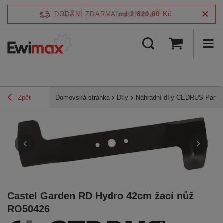
4.7
DODÁNÍ ZDARMA
od 2 820,00 Kč
/
5
ověřeno podle
Zpět
Domovská stránka
Díly
Náhradní díly CEDRUS Parts
Castel Garden RD Hydro 42cm žací nůž
RO50426