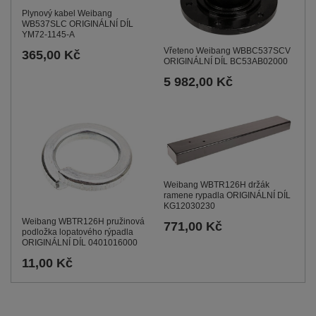
Plynový kabel Weibang
WB537SLC ORIGINÁLNÍ DÍL
YM72-1145-A
Vřeteno Weibang WBBC537SCV
365,00 Kč
ORIGINÁLNÍ DÍL BC53AB02000
5 982,00 Kč
Weibang WBTR126H držák
ramene rypadla ORIGINÁLNÍ DÍL
KG12030230
Weibang WBTR126H pružinová
771,00 Kč
podložka lopatového rýpadla
ORIGINÁLNÍ DÍL 0401016000
11,00 Kč