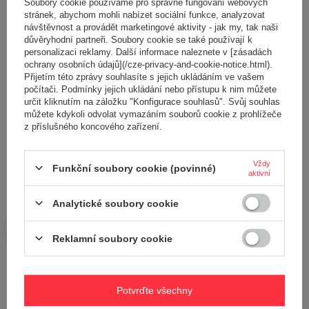
Soubory cookie používáme pro správné fungování webových
Vaše hodnocení:
stránek, abychom mohli nabízet sociální funkce, analyzovat
5/5
návštěvnost a provádět marketingové aktivity - jak my, tak naši
důvěryhodní partneři. Soubory cookie se také používají k
personalizaci reklamy. Další informace naleznete v [zásadách
ochrany osobních údajů](/cze-privacy-and-cookie-notice.html).
Obsah vašeho názoru
Přijetím této zprávy souhlasíte s jejich ukládáním ve vašem
počítači. Podmínky jejich ukládání nebo přístupu k nim můžete
určit kliknutím na záložku "Konfigurace souhlasů". Svůj souhlas
můžete kdykoli odvolat vymazáním souborů cookie z prohlížeče
z příslušného koncového zařízení.
Přidejte vlastní obrázek produktu:
Vždy
Funkční soubory cookie (povinné)
aktivní
Analytické soubory cookie
Vaše jméno
Reklamní soubory cookie
Váš e-mail
Potvrďte všechny