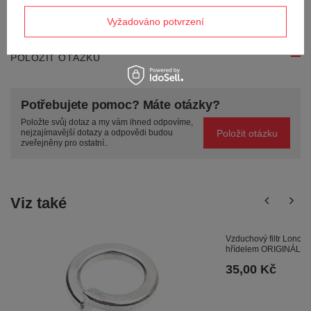
Odeslat zpětnou vazbu
Vyžadováno potvrzení
POLOŽIT OTÁZKU
Potřebujete pomoc? Máte otázky?
Položte svůj dotaz a my vám ihned odpovíme,
Položit otázku
nejzajímavější dotazy a odpovědi budou
zveřejněny pro ostatní..
Viz také
Vzduchový filtr Lonc
hřídelem ORIGINÁLNÍ
35,00 Kč