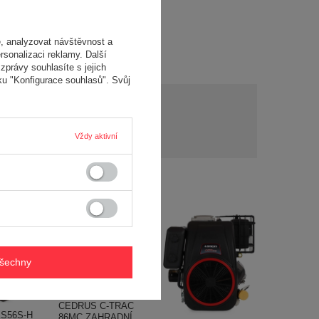
, analyzovat návštěvnost a
rsonalizaci reklamy. Další
zprávy souhlasíte s jejich
ku "Konfigurace souhlasů". Svůj
y?
Položit otázku
y a
Vždy aktivní
í..
všechny
CEDRUS C-TRAC
S56S-H
86MC ZAHRADNÍ