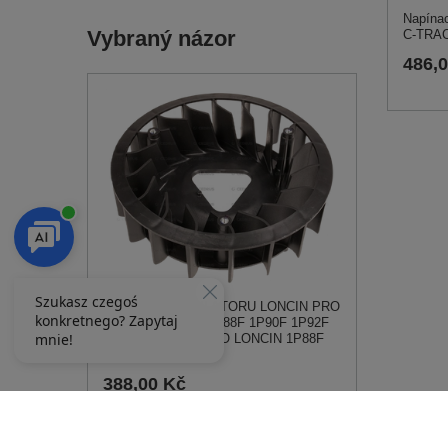
Napínac
Vybraný názor
C-TRAC
486,
LOPATKA VENTILÁTORU LONCIN PRO
MOTOR LONCIN 1P88F 1P90F 1P92F
160180024-0001 PRO LONCIN 1P88F
1P90F 1P92F
388,00 Kč
556,00 Kč