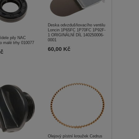
Deska odvzdušňovacího ventilu
Loncin 1P65FC 1P70FC 1P92F-
1 ORIGINÁLNÍ DÍL 140250006-
ídele pily NAC
0001
o malé trhy 010077
60,00 Kč
Kč
Olejový pístní kroužek Cedrus