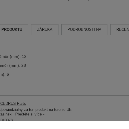
S PRODUKTU
ZÁRUKA
PODROBNOSTI NA
RECEN
růměr (mm): 12
růměr (mm): 28
m): 6
CEDRUS Parts
powiedzialny za ten produkt na terenie UE
tasiński
Přečtěte si více
010078
Prodloužená záruka CEDRUS na 2 roky