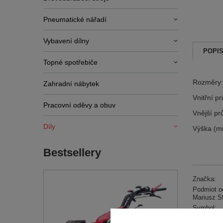
Pneumatické nářadí
Vybavení dílny
POPI
Topné spotřebiče
Rozměry:
Zahradní nábytek
Vnitřní p
Pracovní oděvy a obuv
Vnější p
Díly
Výška (m
Bestsellery
Značka:
Podmiot od
Mariusz S
Symbol:
Záruka