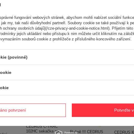
pakowania [mm]
32
ů
 opakowania [mm]
30
 opakowania [mm]
18
právné fungování webových stránek, abychom mohli nabízet sociální funkce
10.000 g
 jak my, tak naši důvěryhodní partneři. Soubory cookie se také používají k pe
 ochrany osobních údajů](/cze-privacy-and-cookie-notice.html). Přijetím této 
odmínky jejich ukládání nebo přístupu k nim můžete určit kliknutím na zálož
 vymazáním souborů cookie z prohlížeče z příslušného koncového zařízení.
Potřebujete pomoc? Máte otázk
Položte svůj dotaz a my vám ihned odpovíme, nejzajímavější dotaz
kie (povinné)
odpovědi budou zveřejněny pro ostatn
cookie
ké
okie
áno potvrzení
Potvrďte 
CEDRUS C-TRAC
102HC sekačka na
Ručně !!! CEDRUS
CEDRUS K