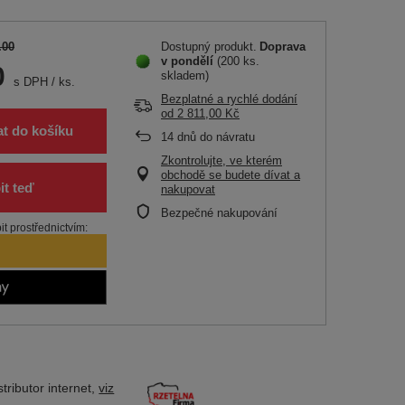
.00
Dostupný produkt
Doprava
v pondělí
(200 ks.
0
skladem)
s DPH
/
ks.
Bezplatné a rychlé dodání
od
2 811,00 Kč
at do košíku
14
dnů do návratu
Zkontrolujte, ve kterém
obchodě se budete dívat a
nakupovat
Bezpečné nakupování
t prostřednictvím:
tributor
internet,
viz