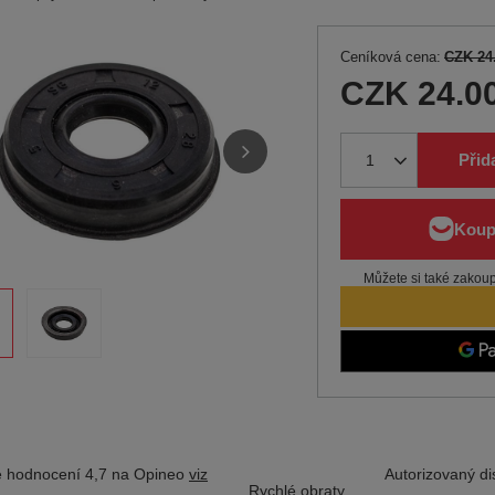
Ceníková cena:
CZK 24
CZK 24.0
Přid
Můžete si také zakoupi
 hodnocení 4,7 na Opineo
viz
Autorizovaný dis
Rychlé obraty