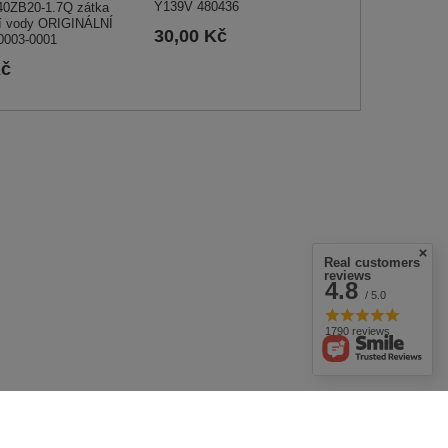
Y139V 480436
40ZB20-1.7Q zátka
í vody ORIGINÁLNÍ
30,00 Kč
0003-0001
Kč
Real customers
reviews
4.8
/ 5.0
1790 reviews