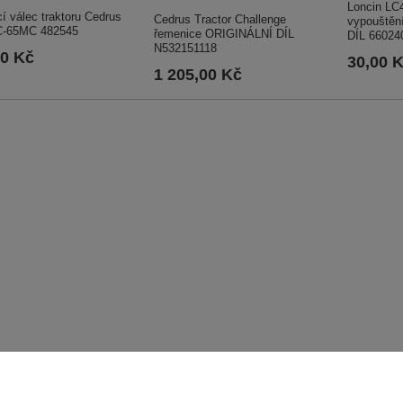
Loncin LC
í válec traktoru Cedrus
Cedrus Tractor Challenge
vypouštěn
-65MC 482545
řemenice ORIGINÁLNÍ DÍL
DÍL 66024
N532151118
00 Kč
30,00 
1 205,00 Kč