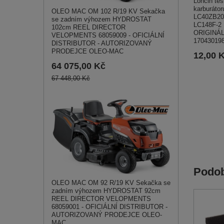
Loncin těs
karburátor
OLEO MAC OM 102 R/19 KV Sekačka
LC40ZB20
se zadním výhozem HYDROSTAT
LC148F-2
102cm REEL DIRECTOR
ORIGINÁL
VELOPMENTS 68059009 - OFICIÁLNÍ
17043019
DISTRIBUTOR - AUTORIZOVANÝ
PRODEJCE OLEO-MAC
12,00 
64 075,00 Kč
67 448,00 Kč
Podob
OLEO MAC OM 92 R/19 KV Sekačka se
zadním výhozem HYDROSTAT 92cm
REEL DIRECTOR VELOPMENTS
68059001 - OFICIÁLNÍ DISTRIBUTOR -
AUTORIZOVANÝ PRODEJCE OLEO-
MAC