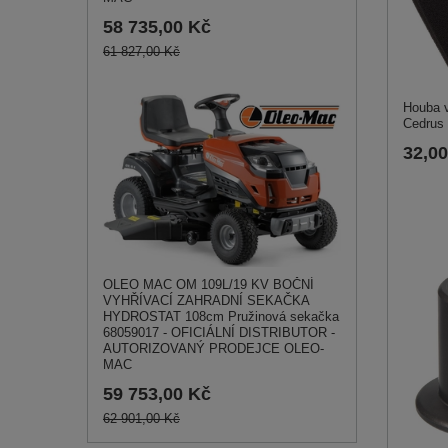
58 735,00 Kč
61 827,00 Kč
Houba v
Cedrus
32,0
OLEO MAC OM 109L/19 KV BOČNÍ
VYHŘÍVACÍ ZAHRADNÍ SEKAČKA
HYDROSTAT 108cm Pružinová sekačka
68059017 - OFICIÁLNÍ DISTRIBUTOR -
AUTORIZOVANÝ PRODEJCE OLEO-
MAC
59 753,00 Kč
62 901,00 Kč