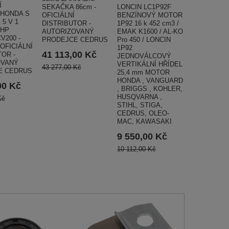
Í
LONCIN LC1P92F
SEKAČKA 86cm -
 HONDA S
BENZÍNOVÝ MOTOR
OFICIÁLNÍ
5 V 1
1P92 16 k 452 cm3 /
DISTRIBUTOR -
 HP
EMAK K1600 / AL-KO
AUTORIZOVANÝ
V200 -
Pro 450 / LONCIN
PRODEJCE CEDRUS
OFICIÁLNÍ
1P92
41 113,00 Kč
TOR -
JEDNOVÁLCOVÝ
OVANÝ
VERTIKÁLNÍ HŘÍDEL
43 277,00 Kč
E CEDRUS
25,4 mm MOTOR
HONDA , VANGUARD
00 Kč
, BRIGGS , KOHLER,
HUSQVARNA ,
Kč
STIHL, STIGA,
CEDRUS, OLEO-
MAC, KAWASAKI
9 550,00 Kč
10 112,00 Kč