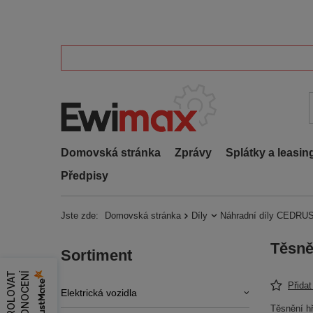
Domovská stránka
Zprávy
Splátky a leasin
Předpisy
Jste zde:
Domovská stránka
Díly
Náhradní díly CEDRUS
Těsně
Sortiment
Z
K
O
N
T
R
O
L
O
V
A
T
H
O
D
N
O
C
E
N
Í
Přida
Elektrická vozidla
Těsnění hř