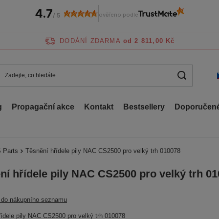
4.7
ověřeno podle
/
5
DODÁNÍ ZDARMA
od 2 811,00 Kč
g
Propagační akce
Kontakt
Bestsellery
Doporučené
 Parts
Těsnění hřídele pily NAC CS2500 pro velký trh 010078
ní hřídele pily NAC CS2500 pro velký trh 0
t do nákupního seznamu
ídele pily NAC CS2500 pro velký trh 010078