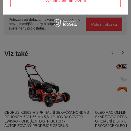
Vyžadováno potvrzení
Potřebujete pomoc? Máte otázky?
Položte svůj dotaz a my vám ihned odpovíme,
Položit otázku
nejzajímavější dotazy a odpovědi budou
zveřejněny pro ostatní..
Viz také
CEDRUS KS56S-H SPRINÁLNÍ SEKAČKA HONDA S
OLEO MAC OM-LINE 
POHONEM 5 V 1 56cm / 5,6 HP HONDA GCV200 -
SKARTOVAČ REBAK 6
EWIMAX - OFICIÁLNÍ DISTRIBUTOR -
OFICIÁLNÍ DISTRIBU
AUTORIZOVANÝ PRODEJCE CEDRUS
PRODEJCE OLEO-M