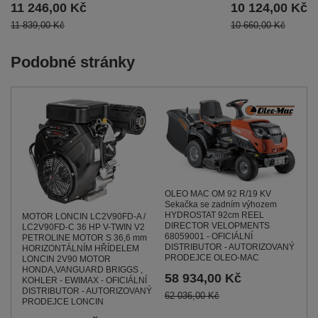
11 246,00 Kč
10 124,00 Kč
11 839,00 Kč
10 660,00 Kč
Podobné stránky
OLEO MAC OM 92 R/19 KV
Sekačka se zadním výhozem
HYDROSTAT 92cm REEL
MOTOR LONCIN LC2V90FD-A /
DIRECTOR VELOPMENTS
LC2V90FD-C 36 HP V-TWIN V2
68059001 - OFICIÁLNÍ
PETROLINE MOTOR S 36,6 mm
DISTRIBUTOR - AUTORIZOVANÝ
HORIZONTÁLNÍM HŘÍDELEM
PRODEJCE OLEO-MAC
LONCIN 2V90 MOTOR
HONDA,VANGUARD BRIGGS ,
58 934,00 Kč
KOHLER - EWIMAX - OFICIÁLNÍ
DISTRIBUTOR - AUTORIZOVANÝ
62 036,00 Kč
PRODEJCE LONCIN