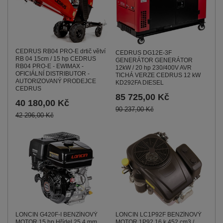
CEDRUS RB04 PRO-E drtič větví
CEDRUS DG12E-3F
RB 04 15cm / 15 hp CEDRUS
GENERÁTOR GENERÁTOR
RB04 PRO-E - EWIMAX -
12kW / 20 hp 230/400V AVR
OFICIÁLNÍ DISTRIBUTOR -
TICHÁ VERZE CEDRUS 12 kW
AUTORIZOVANÝ PRODEJCE
KD292FA DIESEL
CEDRUS
85 725,00 Kč
40 180,00 Kč
90 237,00 Kč
42 296,00 Kč
LONCIN LC1P92F BENZÍNOVÝ
LONCIN G420F-I BENZÍNOVÝ
MOTOR 1P92 16 k 452 cm3 /
MOTOR 15 hp Hřídel 25,4 mm