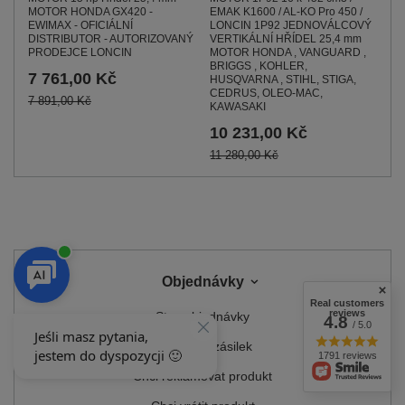
EMAK K1600 / AL-KO Pro 450 /
MOTOR HONDA GX420 -
LONCIN 1P92 JEDNOVÁLCOVÝ
EWIMAX - OFICIÁLNÍ
VERTIKÁLNÍ HŘÍDEL 25,4 mm
DISTRIBUTOR - AUTORIZOVANÝ
MOTOR HONDA , VANGUARD ,
PRODEJCE LONCIN
BRIGGS , KOHLER,
7 761,00 Kč
HUSQVARNA , STIHL, STIGA,
CEDRUS, OLEO-MAC,
7 891,00 Kč
KAWASAKI
10 231,00 Kč
11 280,00 Kč
Objednávky
Real customers
reviews
Stav objednávky
4.8
/ 5.0
Sledování zásilek
1791 reviews
Chci reklamovat produkt