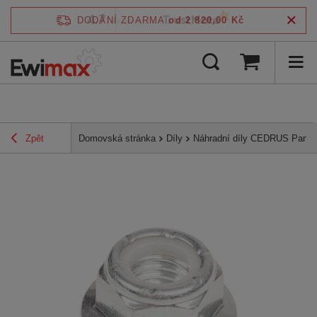
4.7
DODÁNÍ ZDARMA
od 2 820,00 Kč
/
5
ověřeno podle
Zpět
Domovská stránka
Díly
Náhradní díly CEDRUS Parts