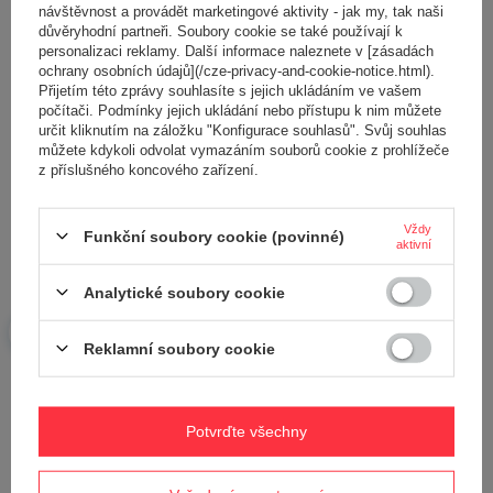
návštěvnost a provádět marketingové aktivity - jak my, tak naši
důvěryhodní partneři. Soubory cookie se také používají k
personalizaci reklamy. Další informace naleznete v [zásadách
ochrany osobních údajů](/cze-privacy-and-cookie-notice.html).
Přijetím této zprávy souhlasíte s jejich ukládáním ve vašem
počítači. Podmínky jejich ukládání nebo přístupu k nim můžete
Přidejte vlastní obrázek produktu:
určit kliknutím na záložku "Konfigurace souhlasů". Svůj souhlas
můžete kdykoli odvolat vymazáním souborů cookie z prohlížeče
z příslušného koncového zařízení.
Vždy
Vaše jméno
Funkční soubory cookie (povinné)
aktivní
Analytické soubory cookie
Váš e-mail
Reklamní soubory cookie
Odeslat zpětnou vazbu
Potvrďte všechny
POLOŽIT OTÁZKU