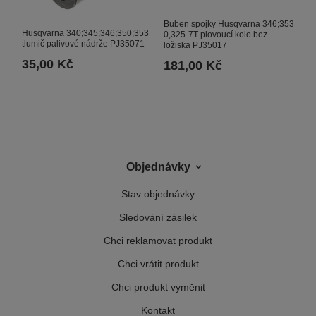
Buben spojky Husqvarna 346;353
Husqvarna 340;345;346;350;353
0,325-7T plovoucí kolo bez
tlumič palivové nádrže PJ35071
ložiska PJ35017
35,00 Kč
181,00 Kč
Objednávky
Stav objednávky
Sledování zásilek
Chci reklamovat produkt
Chci vrátit produkt
Chci produkt vyměnit
Kontakt