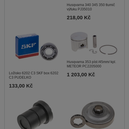
Husqvarna 340 345 350 tlumič
výfuku PJ35010
218,00 Kč
Husqvarna 353 píst /45mm/ kpl.
METEOR PC2205000
Ložisko 6202 C3 SKF box 6202
1 203,00 Kč
C3 PUDELKO
133,00 Kč