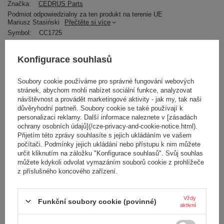
Značka:
CEDRUS Parts
Podmiot odpowiedzialny za ten produkt na terenie UE
Mariusz Stasiński
Přečtěte si více
Symbol:
CC1725
Záruka
Prodloužená záruka CEDRUS na 2 roky
Długość opakowania [mm]
238
Konfigurace souhlasů
Szerokość opakowania [mm]
6
Wysokość opakowania [mm]
140
Soubory cookie používáme pro správné fungování webových
Hmotnost
765.000 g
stránek, abychom mohli nabízet sociální funkce, analyzovat
návštěvnost a provádět marketingové aktivity - jak my, tak naši
RECENZE
důvěryhodní partneři. Soubory cookie se také používají k
personalizaci reklamy. Další informace naleznete v [zásadách
ochrany osobních údajů](/cze-privacy-and-cookie-notice.html).
Přijetím této zprávy souhlasíte s jejich ukládáním ve vašem
Napište svoji recenzi
počítači. Podmínky jejich ukládání nebo přístupu k nim můžete
určit kliknutím na záložku "Konfigurace souhlasů". Svůj souhlas
můžete kdykoli odvolat vymazáním souborů cookie z prohlížeče
Vaše hodnocení:
z příslušného koncového zařízení.
5/5
Vždy
Funkční soubory cookie (povinné)
aktivní
Obsah vašeho názoru