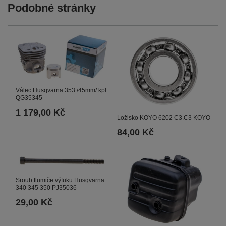
Podobné stránky
Válec Husqvarna 353 /45mm/ kpl.
QG35345
1 179,00 Kč
Ložisko KOYO 6202 C3.C3 KOYO
84,00 Kč
Šroub tlumiče výfuku Husqvarna
340 345 350 PJ35036
29,00 Kč