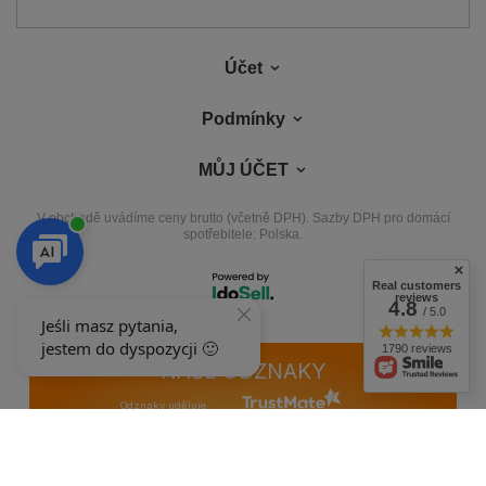
Účet
Podmínky
MŮJ ÚČET
V obchodě uvádíme ceny brutto (včetně DPH).
Sazby DPH pro domácí
spotřebitele:
Polska
.
Real customers
reviews
4.8
/ 5.0
1790 reviews
NAŠE ODZNAKY
Odznaky uděluje