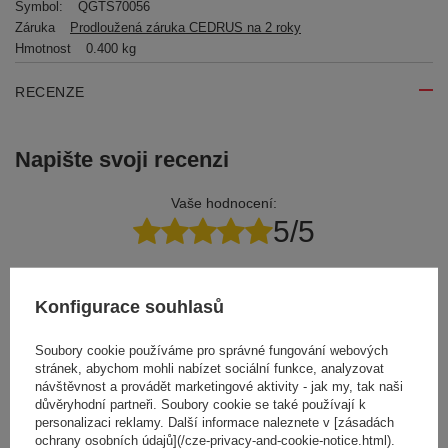
Symbol:
QGTS70056
Záruka
Prodloužená záruka CEDRUS na 2 roky
Hmotnost
0.400 kg
RECENZE
Napište svoji recenzi
Vaše hodnocení:
5/5
Obsah vašeho názoru
Konfigurace souhlasů
Soubory cookie používáme pro správné fungování webových
stránek, abychom mohli nabízet sociální funkce, analyzovat
návštěvnost a provádět marketingové aktivity - jak my, tak naši
důvěryhodní partneři. Soubory cookie se také používají k
Přidejte vlastní obrázek produktu:
personalizaci reklamy. Další informace naleznete v [zásadách
ochrany osobních údajů](/cze-privacy-and-cookie-notice.html).