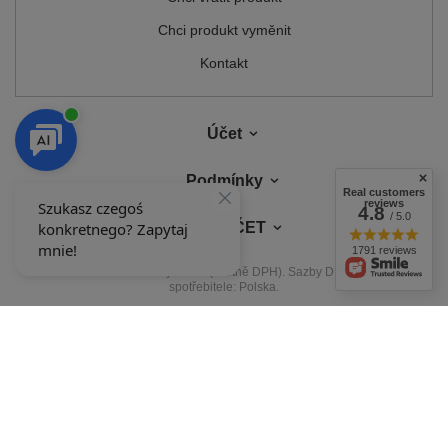
Chci produkt vyměnit
Kontakt
Účet
Podmínky
Real customers
reviews
4.8
/ 5.0
MŮJ ÚČET
1791 reviews
V obchodě uvádíme ceny brutto (včetně DPH).
Sazby DPH pro domácí
spotřebitele:
Polska
.
NAŠE ODZNAKY
Odznaky uděluje