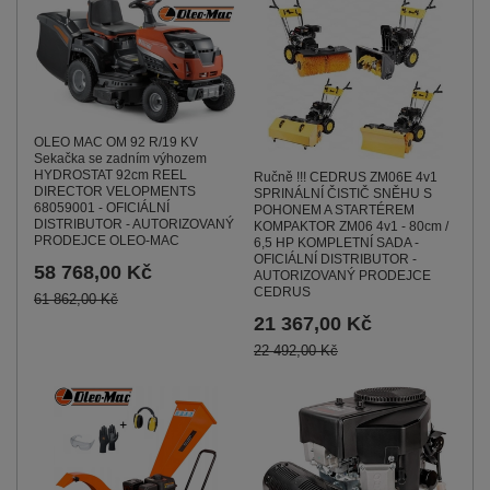
OLEO MAC OM 92 R/19 KV
Sekačka se zadním výhozem
HYDROSTAT 92cm REEL
Ručně !!! CEDRUS ZM06E 4v1
DIRECTOR VELOPMENTS
SPRINÁLNÍ ČISTIČ SNĚHU S
68059001 - OFICIÁLNÍ
POHONEM A STARTÉREM
DISTRIBUTOR - AUTORIZOVANÝ
KOMPAKTOR ZM06 4v1 - 80cm /
PRODEJCE OLEO-MAC
6,5 HP KOMPLETNÍ SADA -
OFICIÁLNÍ DISTRIBUTOR -
58 768,00 Kč
AUTORIZOVANÝ PRODEJCE
CEDRUS
61 862,00 Kč
21 367,00 Kč
22 492,00 Kč