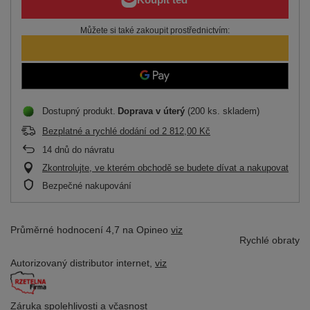
Můžete si také zakoupit prostřednictvím:
Dostupný produkt
Doprava
v úterý
(200 ks. skladem)
Bezplatné a rychlé dodání
od
2 812,00 Kč
14
dnů do návratu
Zkontrolujte, ve kterém obchodě se budete dívat a nakupovat
Bezpečné nakupování
Průměrné hodnocení 4,7 na Opineo
viz
Rychlé obraty
Autorizovaný distributor
internet,
viz
Záruka spolehlivosti
a včasnost