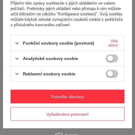
Přijetím této zprávy souhlasíte s jejich ukládáním ve vašem
počítači. Podmínky jejich ukládání nebo přístupu k nim můžete
určit kliknutím na záložku "Konfigurace souhlasů". Svůj souhlas
můžete kdykoli odvolat vymazáním souborů cookie z prohlížeče
Vaše jméno
z příslušného koncového zařízení.
Váš e-mail
Vždy
Funkční soubory cookie (povinné)
aktivní
Analytické soubory cookie
Odeslat zpětnou vazbu
Reklamní soubory cookie
POLOŽIT OTÁZKU
Potvrďte všechny
Potřebujete pomoc? Máte otázky?
Položte svůj dotaz a my vám ihned odpovíme,
Vyžadováno potvrzení
Položit otázku
nejzajímavější dotazy a odpovědi budou
zveřejněny pro ostatní..