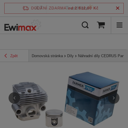
4.7
DODÁNÍ ZDARMA
od 2 812,00 Kč
/
5
ověřeno podle
Zpět
Domovská stránka
Díly
Náhradní díly CEDRUS Parts