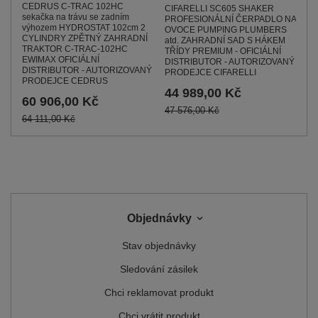
CEDRUS C-TRAC 102HC
CIFARELLI SC605 SHAKER
sekačka na trávu se zadním
PROFESIONÁLNÍ ČERPADLO NA
výhozem HYDROSTAT 102cm 2
OVOCE PUMPING PLUMBERS
CYLINDRY ZPĚTNÝ ZAHRADNÍ
atd. ZAHRADNÍ SAD S HÁKEM
TRAKTOR C-TRAC-102HC
TŘÍDY PREMIUM - OFICIÁLNÍ
EWIMAX OFICIÁLNÍ
DISTRIBUTOR - AUTORIZOVANÝ
DISTRIBUTOR - AUTORIZOVANÝ
PRODEJCE CIFARELLI
PRODEJCE CEDRUS
44 989,00 Kč
60 906,00 Kč
47 576,00 Kč
64 111,00 Kč
Objednávky
Stav objednávky
Sledování zásilek
Chci reklamovat produkt
Chci vrátit produkt