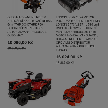
LONCIN LC2P73F-A MOTOR
OLEO MAC OM-LINE RDR60
PRO TRAKTOR BENEFIT V-TWIN
SPRINÁLNÍ SKARTOVAČ REBAK
LONCIN 2P73 V2 17 hp 586 cm3
6cm / 7HP OO-OTHRDR60 -
DVOUKOLÍKOVÝ VERTIKÁLNÍ
OFICIÁLNÍ DISTRIBUTOR -
VENTILOVÝ HŘÍDEL 25,4 mm
AUTORIZOVANÝ PRODEJCE
MOTOR HONDA , VANGUARD ,
OLEO-MAC
BRIGGS , KOHLER - EWIMAX -
10 096,00 Kč
OFICIÁLNÍ DISTRIBUTOR -
AUTORIZOVANÝ PRODEJCE
10 630,00 Kč
LONCIN
16 024,00 Kč
16 867,00 Kč