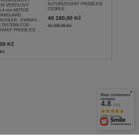
 DVOUKOLÍKOVÝ
AUTORIZOVANÝ PRODEJCE
NÍ VENTILOVÝ
CEDRUS
5,4 mm MOTOR
VANGUARD ,
40 180,00 Kč
 KOHLER - EWIMAX -
Í DISTRIBUTOR -
42 296,00 Kč
OVANÝ PRODEJCE
,00 Kč
 Kč
Real customers
reviews
4.8
/ 5.0
1791 reviews