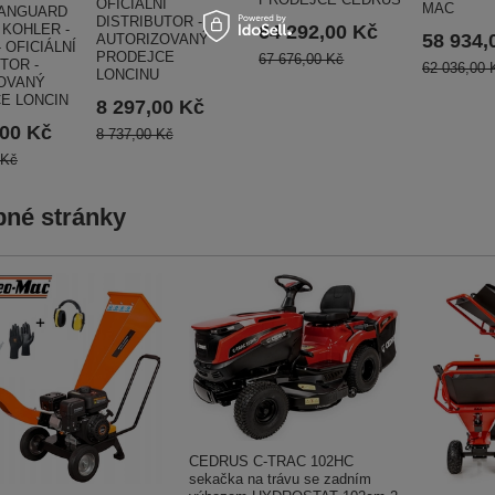
OFICIÁLNÍ
MAC
ANGUARD
DISTRIBUTOR -
 KOHLER -
64 292,00 Kč
58 934,
AUTORIZOVANÝ
 OFICIÁLNÍ
PRODEJCE
67 676,00 Kč
TOR -
62 036,00 
LONCINU
OVANÝ
E LONCIN
8 297,00 Kč
,00 Kč
8 737,00 Kč
 Kč
né stránky
CEDRUS C-TRAC 102HC
sekačka na trávu se zadním