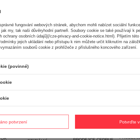
Potřebujete pomoc? Máte otázk
ů
Položte svůj dotaz a my vám ihned odpovíme, nejzajímavější dotaz
odpovědi budou zveřejněny pro ostatn
právné fungování webových stránek, abychom mohli nabízet sociální funkce
 jak my, tak naši důvěryhodní partneři. Soubory cookie se také používají k pe
 ochrany osobních údajů](/cze-privacy-and-cookie-notice.html). Přijetím této 
odmínky jejich ukládání nebo přístupu k nim můžete určit kliknutím na zálož
ké
 vymazáním souborů cookie z prohlížeče z příslušného koncového zařízení.
kie (povinné)
cookie
OLEO MAC
CEDRUS C-TRAC
R/19 KV S
93HC PREMIUM LUX
zadním vý
okie
ONCIN
Sekačka se zadním
LONCIN G420FD-A
HYDROSTA
-A /
výhozem
MOTOR S
REEL DIR
-C 36 HP
HYDROSTAT 93cm 2
MOTOROVÝM
VELOPME
2
CYLINDRES C-TRAC-
STARTÉREM
68059001 -
NE MOTOR
93HC EWIMAX
BENZINIC 15 HP
áno potvrzení
Potvrďte 
OFICIÁLNÍ
m
OFICIÁLNÍ
SHAFT 25 mm
DISTRIBU
TÁLNÍM
DISTRIBUTOR -
MOTOR HONDA
AUTORIZ
M LONCIN
AUTORIZOVANÝ
GX420 - EWIMAX -
PRODEJCE
TOR
PRODEJCE CEDRUS