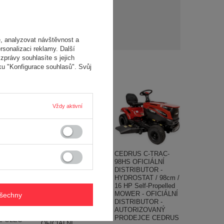
y?
Položit otázku
y a
í..
, analyzovat návštěvnost a
rsonalizaci reklamy. Další
zprávy souhlasíte s jejich
ku "Konfigurace souhlasů". Svůj
Vždy aktivní
 OM 92
ekačka se
CEDRUS C-TRAC-
hozem
Ručně !!! CEDRUS
98HS OFICIÁLNÍ
T 92cm
ZM06E 4v1
DISTRIBUTOR -
ECTOR
SPRINÁLNÍ ČISTIČ
HYDROSTAT / 98cm /
NTS
SNĚHU S POHONEM
16 HP Self-Propelled
A STARTÉREM
MOWER - OFICIÁLNÍ
všechny
KOMPAKTOR ZM06
DISTRIBUTOR -
TOR -
4v1 - 80cm / 6,5 HP
AUTORIZOVANÝ
OVANÝ
KOMPLETNÍ SADA -
PRODEJCE CEDRUS
 OLEO-
OFICIÁLNÍ