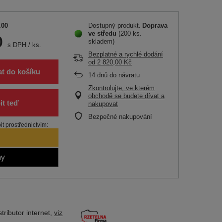
.00
Dostupný produkt
Doprava
ve středu
(200 ks.
0
skladem)
s DPH
/
ks.
Bezplatné a rychlé dodání
od
2 820,00 Kč
at do košíku
14
dnů do návratu
Zkontrolujte, ve kterém
obchodě se budete dívat a
nakupovat
Bezpečné nakupování
t prostřednictvím:
tributor
internet,
viz