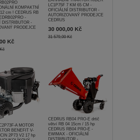
RB02PRO
LC1P75F 7 KM 65 CM -
ONÁLNÍ KOMPAKTNÍ
OFICIÁLNÍ DISTRIBUTOR -
ví 12 cm ! CEDRUS RB
AUTORIZOVANÝ PRODEJCE
EDRB02PRO -
CEDRUS
Í DISTRIBUTOR -
OVANÝ PRODEJCE
30 000,00 Kč
31 579,00 Kč
,00 Kč
 Kč
CEDRUS RB04 PRO-E drtič
větví RB 04 15cm / 15 hp
C2P73F-A MOTOR
CEDRUS RB04 PRO-E -
TOR BENEFIT V-
EWIMAX - OFICIÁLNÍ
CIN 2P73 V2 17 hp
DISTRIBUTOR -