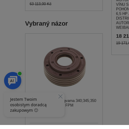
63 113,00 Kč
VÍNU 
POHON
6,5 HP 
DISTRI
Vybraný názor
AUTOR
WEIBA
18 21
19 171,
Těsnění hřídele Husqvarna 340;345;350
15X39X15.8/5SAMP FPM
114,00 Kč