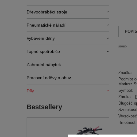
Dřevoobráběcí stroje
Pneumatické nářadí
POPI
Vybavení dílny
šroub
Topné spotřebiče
Zahradní nábytek
Značka:
Pracovní oděvy a obuv
Podmiot od
Mariusz S
Symbol:
Díly
Záruka
Długość o
Bestsellery
Szerokość
Wysokość
Hmotnost