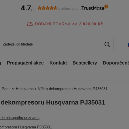
4.7
ověřeno podle
/
5
DODÁNÍ ZDARMA
od 2 820,00 Kč
g
Propagační akce
Kontakt
Bestsellery
Doporučené
 Parts
Husqvarna
Víčko dekompresoru Husqvarna PJ35031
 dekompresoru Husqvarna PJ35031
t do nákupního seznamu
ompresoru Husqvarna PJ35031