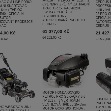
výhozem HYDROSTAT 102cm 2
MAC OM-LINE RDR60
CEDRUS 
CYLINDRY ZPĚTNÝ ZAHRADNÍ
ÁLNÍ SKARTOVAČ
PROFESI
TRAKTOR C-TRAC-102HC
6cm / 7HP OO-
drtič vět
EWIMAX OFICIÁLNÍ
60 - OFICIÁLNÍ
02 PRO C
DISTRIBUTOR -
BUTOR -
OFICIÁLN
AUTORIZOVANÝ PRODEJCE
IZOVANÝ PRODEJCE
AUTORIZ
CEDRUS
MAC
CEDRUS
61 077,00 Kč
4,00 Kč
21 427
64 292,00 Kč
00 Kč
22 555,00
MOTOR HONDA GCV200
PETROL PRO SEKAČKY 5,6
LONCIN L
HP 201 cm3 VERTIKÁLNÍ
PRO TRAK
VENTILOVÁ HŘÍDEL 25x85mm
NG WB537SC V 3IN1
TWIN LON
MOTOR GCVX 200 HONDA ,
OVÁ SEKAČKA NA