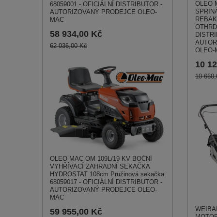
OLEO 
68059001 - OFICIÁLNÍ DISTRIBUTOR -
SPRIN
AUTORIZOVANÝ PRODEJCE OLEO-
REBAK 
MAC
OTHRDR
58 934,00 Kč
DISTRI
AUTOR
62 036,00 Kč
OLEO-
10 12
10 660,
OLEO MAC OM 109L/19 KV BOČNÍ
VYHŘÍVACÍ ZAHRADNÍ SEKAČKA
HYDROSTAT 108cm Pružinová sekačka
68059017 - OFICIÁLNÍ DISTRIBUTOR -
AUTORIZOVANÝ PRODEJCE OLEO-
MAC
WEIBA
59 955,00 Kč
MOTOR