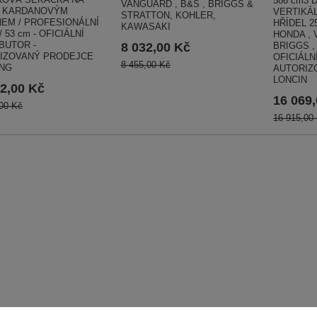
586 cm3
VANGUARD , B&S , BRIGGS &
S KARDANOVÝM
VERTIKÁL
STRATTON, KOHLER,
EM / PROFESIONÁLNÍ
HŘÍDEL 2
KAWASAKI
/ 53 cm - OFICIÁLNÍ
HONDA , 
BUTOR -
8 032,00 Kč
BRIGGS ,
IZOVANÝ PRODEJCE
OFICIÁLN
8 455,00 Kč
NG
AUTORIZ
LONCIN
2,00 Kč
16 069
00 Kč
16 915,00