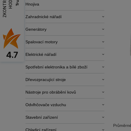
Z
K
O
N
T
R
O
L
O
V
A
T
H
O
D
N
O
C
E
N
Hnojiva
Zahradnické nářadí
Generátory
Spalovací motory
4.7
Elektrické nářadí
Spotřební elektronika a bílé zboží
Dřevozpracující stroje
Nástroje pro obrábění kovů
Odvlhčovače vzduchu
Stavební zařízení
Průměrné
Chladicí zařízení