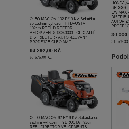
HONDA,V
BRIGGS ,
EWIMAX -
DISTRIBU
OLEO MAC OM 102 R/19 KV Sekačka
AUTORIZ
se zadním výhozem HYDROSTAT
PRODEJC
102cm REEL DIRECTOR
VELOPMENTS 68059009 - OFICIÁLNÍ
30 000
DISTRIBUTOR - AUTORIZOVANÝ
31 579,00
PRODEJCE OLEO-MAC
64 292,00 Kč
Podob
67 676,00 Kč
OLEO MAC OM 92 R/19 KV Sekačka se
zadním výhozem HYDROSTAT 92cm
REEL DIRECTOR VELOPMENTS