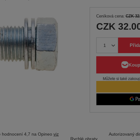
Ceníková cena:
CZK 32
CZK 32.0
Přid
Můžete si také zakoupi
 hodnocení 4,7 na Opineo
viz
Autorizovaný dis
Rychlé obraty