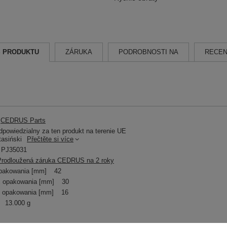
S PRODUKTU
ZÁRUKA
PODROBNOSTI NA
RECEN
CEDRUS Parts
powiedzialny za ten produkt na terenie UE
tasiński
Přečtěte si více
PJ35031
Prodloužená záruka CEDRUS na 2 roky
pakowania [mm]
42
 opakowania [mm]
30
 opakowania [mm]
16
13.000 g