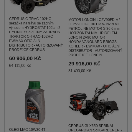
CEDRUS C-TRAC 102HC
MOTOR LONCIN LC2V90FD-A /
sekačka na trávu se zadním
LC2V90FD-C 36 HP V-TWIN V2
výhozem HYDROSTAT 102cm 2
PETROLINE MOTOR S 36,6 mm
CYLINDRY ZPĚTNÝ ZAHRADNÍ
HORIZONTÁLNÍM HŘÍDELEM
TRAKTOR C-TRAC-102HC
LONCIN 2V90 MOTOR
EWIMAX OFICIÁLNÍ
HONDA,VANGUARD BRIGGS ,
DISTRIBUTOR - AUTORIZOVANÝ
KOHLER - EWIMAX - OFICIÁLNÍ
PRODEJCE CEDRUS
DISTRIBUTOR - AUTORIZOVANÝ
PRODEJCE LONCIN
60 906,00 Kč
29 916,00 Kč
64 111,00 Kč
31 490,00 Kč
CEDRUS GLX650 SPRINAL
OLEO-MAC 10W30 4T
OREGARDIAN SoilGARDENER 7