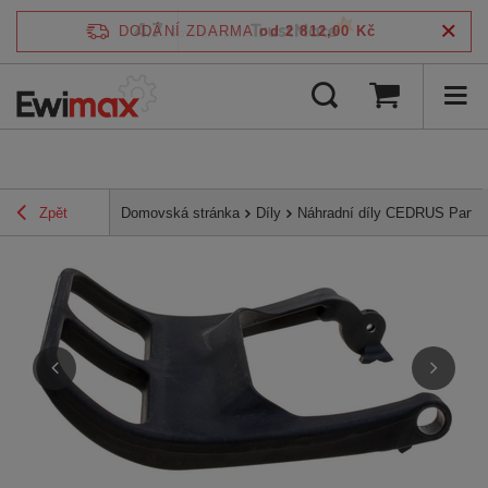
4.7
DODÁNÍ ZDARMA
od 2 812,00 Kč
/
5
ověřeno podle
Zpět
Domovská stránka
Díly
Náhradní díly CEDRUS Parts