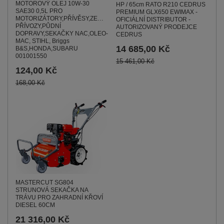
MOTOROVÝ OLEJ 10W-30
HP / 65cm RATO R210 CEDRUS
SAE30 0,5L PRO
PREMIUM GLX650 EWIMAX -
MOTORIZÁTORY,PŘÍVĚSY,ZEMĚDĚLSKÉ
OFICIÁLNÍ DISTRIBUTOR -
PŘÍVOZY,PŮDNÍ
AUTORIZOVANÝ PRODEJCE
DOPRAVY,SEKAČKY NAC,OLEO-
CEDRUS
MAC, STIHL, Briggs
14 685,00 Kč
B&S,HONDA,SUBARU
001001550
15 461,00 Kč
124,00 Kč
168,00 Kč
MASTERCUT SG804
STRUNOVÁ SEKAČKA NA
TRÁVU PRO ZAHRADNÍ KŘOVÍ
DIESEL 60CM
21 316,00 Kč