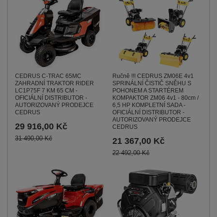
CEDRUS C-TRAC 65MC
Ručně !!! CEDRUS ZM06E 4v1
ZAHRADNÍ TRAKTOR RIDER
SPRINÁLNÍ ČISTIČ SNĚHU S
LC1P75F 7 KM 65 CM -
POHONEM A STARTÉREM
OFICIÁLNÍ DISTRIBUTOR -
KOMPAKTOR ZM06 4v1 - 80cm /
AUTORIZOVANÝ PRODEJCE
6,5 HP KOMPLETNÍ SADA -
CEDRUS
OFICIÁLNÍ DISTRIBUTOR -
AUTORIZOVANÝ PRODEJCE
29 916,00 Kč
CEDRUS
31 490,00 Kč
21 367,00 Kč
22 492,00 Kč