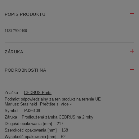
POPIS PRODUKTU
1135 790 9100
ZÁRUKA
PODROBNOSTI NA
Značka:
CEDRUS Parts
Podmiot odpowiedzialny za ten produkt na terenie UE
Mariusz Stasiński
Přečtěte si více
Symbol:
PJ36109
Záruka
Prodloužená záruka CEDRUS na 2 roky
Długość opakowania [mm]
217
Szerokość opakowania [mm]
168
Wysokość opakowania [mm]
62