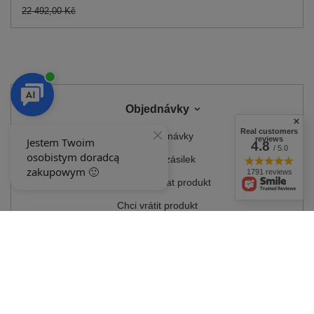
22 492,00 Kč
Objednávky
Real customers
Stav objednávky
reviews
4.8
/ 5.0
Sledování zásilek
1791 reviews
Chci reklamovat produkt
Chci vrátit produkt
Chci produkt vyměnit
Kontakt
Účet