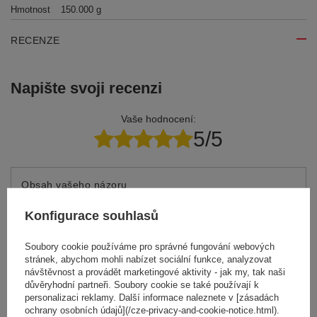
Hmotnost
150.000 g
RECENZE
Napište svoji recenzi
Vaše hodnocení:
5/5
Obsah vašeho názoru
Konfigurace souhlasů
Soubory cookie používáme pro správné fungování webových
stránek, abychom mohli nabízet sociální funkce, analyzovat
Přidejte vlastní obrázek produktu:
návštěvnost a provádět marketingové aktivity - jak my, tak naši
důvěryhodní partneři. Soubory cookie se také používají k
personalizaci reklamy. Další informace naleznete v [zásadách
ochrany osobních údajů](/cze-privacy-and-cookie-notice.html).