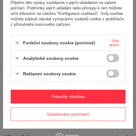
Přijetím této zprávy souhlasíte s jejich ukládáním ve vašem
počítači. Podmínky jejich ukládání nebo přístupu k nim můžete
Vaše jméno
určit kliknutím na záložku "Konfigurace souhlasů". Svůj souhlas
můžete kdykoli odvolat vymazáním souborů cookie z prohlížeče
z příslušného koncového zařízení.
Váš e-mail
Vždy
Funkční soubory cookie (povinné)
aktivní
Odeslat zpětnou vazbu
Analytické soubory cookie
Reklamní soubory cookie
POLOŽIT OTÁZKU
Potřebujete pomoc? Máte otázky?
Potvrďte všechny
Položte svůj dotaz a my vám ihned odpovíme,
Položit otázku
nejzajímavější dotazy a odpovědi budou
zveřejněny pro ostatní..
Vyžadováno potvrzení