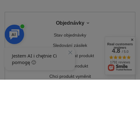
Objednávky
Stav objednávky
Real customers
Sledování zásilek
reviews
4.8
/ 5.0
Chci reklamovat produkt
1791 reviews
Chci vrátit produkt
Chci produkt vyměnit
Kontakt
Účet
Podmínky
MŮJ ÚČET