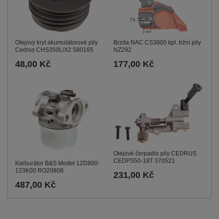
Brzda NAC CS3800 kpl. tržní pily
Olejový kryt akumulátorové pily
NZ292
Cedrus CHS350LiX2 580165
177,00 Kč
48,00 Kč
Olejové čerpadlo pily CEDRUS
CEDPS50-18T 370521
Karburátor B&S Model 12D800-
123K00 RO20808
231,00 Kč
487,00 Kč