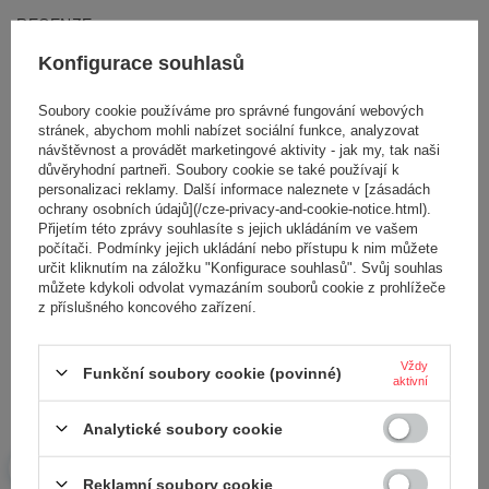
RECENZE
Konfigurace souhlasů
Napište svoji recenzi
Soubory cookie používáme pro správné fungování webových
stránek, abychom mohli nabízet sociální funkce, analyzovat
Vaše hodnocení:
návštěvnost a provádět marketingové aktivity - jak my, tak naši
5/5
důvěryhodní partneři. Soubory cookie se také používají k
personalizaci reklamy. Další informace naleznete v [zásadách
ochrany osobních údajů](/cze-privacy-and-cookie-notice.html).
Přijetím této zprávy souhlasíte s jejich ukládáním ve vašem
Obsah vašeho názoru
počítači. Podmínky jejich ukládání nebo přístupu k nim můžete
určit kliknutím na záložku "Konfigurace souhlasů". Svůj souhlas
můžete kdykoli odvolat vymazáním souborů cookie z prohlížeče
z příslušného koncového zařízení.
Vždy
Přidejte vlastní obrázek produktu:
Funkční soubory cookie (povinné)
aktivní
Analytické soubory cookie
Reklamní soubory cookie
Vaše jméno