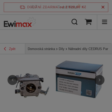
4.7
DODÁNÍ ZDARMA
od 2 820,00 Kč
/
5
ověřeno podle
Zpět
Domovská stránka
Díly
Náhradní díly CEDRUS Parts