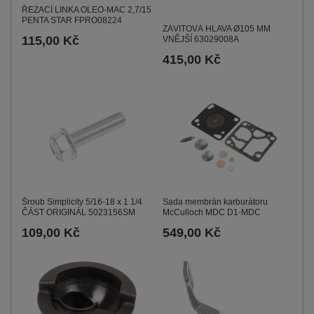
ŘEZACÍ LINKA OLEO-MAC 2,7/15
PENTA STAR FPRO08224
ZÁVITOVÁ HLAVA Ø105 MM
115,00 Kč
VNĚJŠÍ 63029008A
415,00 Kč
Šroub Simplicity 5/16-18 x 1 1/4
Sada membrán karburátoru
ČÁST ORIGINÁL 5023156SM
McCulloch MDC D1-MDC
109,00 Kč
549,00 Kč