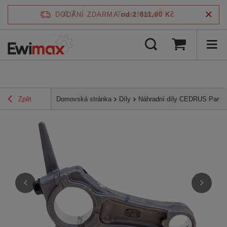
4.7
DODÁNÍ ZDARMA
od 2 811,00 Kč
/
5
ověřeno podle
Zpět
Domovská stránka
Díly
Náhradní díly CEDRUS Parts