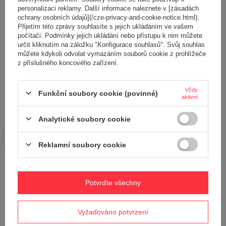
personalizaci reklamy. Další informace naleznete v [zásadách
ochrany osobních údajů](/cze-privacy-and-cookie-notice.html).
Přijetím této zprávy souhlasíte s jejich ukládáním ve vašem
počítači. Podmínky jejich ukládání nebo přístupu k nim můžete
určit kliknutím na záložku "Konfigurace souhlasů". Svůj souhlas
Přidejte vlastní obrázek produktu:
můžete kdykoli odvolat vymazáním souborů cookie z prohlížeče
z příslušného koncového zařízení.
Vždy
Funkční soubory cookie (povinné)
aktivní
Vaše jméno
Analytické soubory cookie
Váš e-mail
Reklamní soubory cookie
Odeslat zpětnou vazbu
Potvrďte všechny
POLOŽIT OTÁZKU
Vyžadováno potvrzení