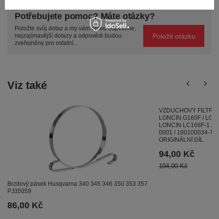
Potřebujete pomoc? Máte otázky?
Položte svůj dotaz a my vám ihned odpovíme,
Položit otázku
nejzajímavější dotazy a odpovědi budou
zveřejněny pro ostatní..
Viz také
VZDUCHOVÝ FILTR L
LONCIN G160F / LONC
LONCIN LC168F-1 / L
0001 / 180100034-T0
ORIGINÁLNÍ DÍL
94,00 Kč
104,00 Kč
Brzdový pásek Husqvarna 340 345 346 350 353 357
PJ35059
86,00 Kč