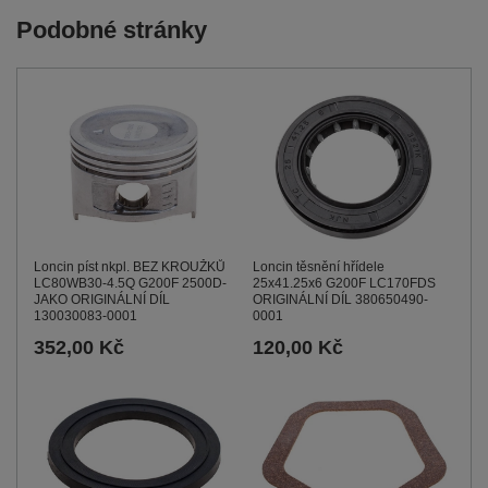
Podobné stránky
Loncin těsnění hřídele
Loncin píst nkpl. BEZ KROUŽKŮ
25x41.25x6 G200F LC170FDS
LC80WB30-4.5Q G200F 2500D-
ORIGINÁLNÍ DÍL 380650490-
JAKO ORIGINÁLNÍ DÍL
0001
130030083-0001
120,00 Kč
352,00 Kč