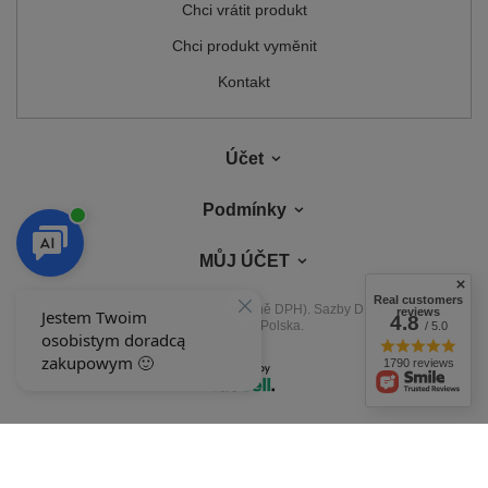
Chci vrátit produkt
Chci produkt vyměnit
Kontakt
Účet
Podmínky
MŮJ ÚČET
Real customers
V obchodě uvádíme ceny brutto (včetně DPH).
Sazby DPH pro domácí
reviews
4.8
spotřebitele:
Polska
.
/ 5.0
1790 reviews
NAŠE ODZNAKY