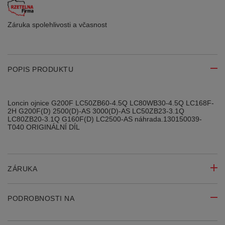
Záruka spolehlivosti
a včasnost
POPIS PRODUKTU
Loncin ojnice G200F LC50ZB60-4.5Q LC80WB30-4.5Q LC168F-
2H G200F(D) 2500(D)-AS 3000(D)-AS LC50ZB23-3.1Q
LC80ZB20-3.1Q G160F(D) LC2500-AS náhrada.130150039-
T040 ORIGINÁLNÍ DÍL
ZÁRUKA
PODROBNOSTI NA