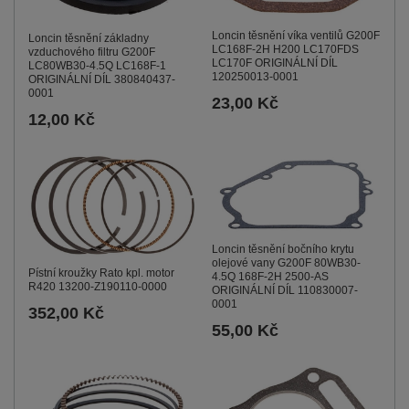
Loncin těsnění víka ventilů G200F
Loncin těsnění základny
LC168F-2H H200 LC170FDS
vzduchového filtru G200F
LC170F ORIGINÁLNÍ DÍL
LC80WB30-4.5Q LC168F-1
120250013-0001
ORIGINÁLNÍ DÍL 380840437-
0001
23,00 Kč
12,00 Kč
Loncin těsnění bočního krytu
olejové vany G200F 80WB30-
Pístní kroužky Rato kpl. motor
4.5Q 168F-2H 2500-AS
R420 13200-Z190110-0000
ORIGINÁLNÍ DÍL 110830007-
0001
352,00 Kč
55,00 Kč