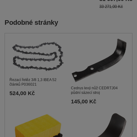
33 271,00 Kč
Podobné stránky
Řezací řetěz 3/8 1,3 IBEA 52
článků P036021
Cedrus levý nůž CEDRTJ04
524,00 Kč
půdní sázecí stroj
145,00 Kč