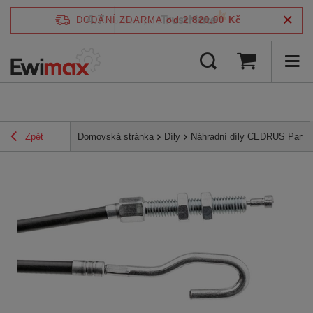
4.7
DODÁNÍ ZDARMA
od 2 820,00 Kč
/
5
ověřeno podle
Zpět
Domovská stránka
Díly
Náhradní díly CEDRUS Parts