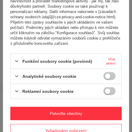
návštěvnost a provádět marketingové aktivity - jak my, tak naši
důvěryhodní partneři. Soubory cookie se také používají k
personalizaci reklamy. Další informace naleznete v [zásadách
ochrany osobních údajů](/cze-privacy-and-cookie-notice.html).
Přijetím této zprávy souhlasíte s jejich ukládáním ve vašem
Přidejte vlastní obrázek produktu:
počítači. Podmínky jejich ukládání nebo přístupu k nim můžete
určit kliknutím na záložku "Konfigurace souhlasů". Svůj souhlas
můžete kdykoli odvolat vymazáním souborů cookie z prohlížeče
z příslušného koncového zařízení.
Vaše jméno
Vždy
Funkční soubory cookie (povinné)
aktivní
Analytické soubory cookie
Váš e-mail
Reklamní soubory cookie
Odeslat zpětnou vazbu
Potvrďte všechny
POLOŽIT OTÁZKU
Vyžadováno potvrzení