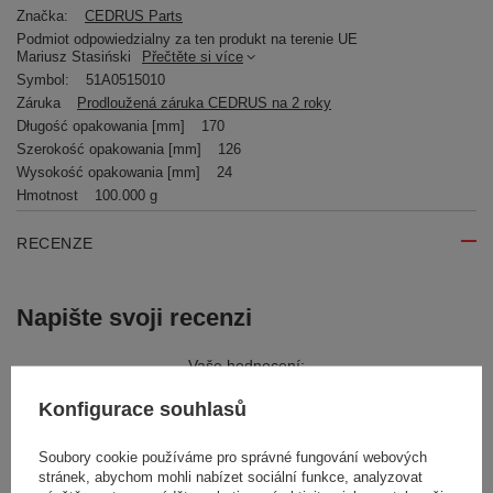
Značka:
CEDRUS Parts
Podmiot odpowiedzialny za ten produkt na terenie UE
Mariusz Stasiński
Přečtěte si více
Symbol:
51A0515010
Záruka
Prodloužená záruka CEDRUS na 2 roky
Długość opakowania [mm]
170
Szerokość opakowania [mm]
126
Wysokość opakowania [mm]
24
Hmotnost
100.000 g
RECENZE
Napište svoji recenzi
Vaše hodnocení:
5/5
Konfigurace souhlasů
Soubory cookie používáme pro správné fungování webových
Obsah vašeho názoru
stránek, abychom mohli nabízet sociální funkce, analyzovat