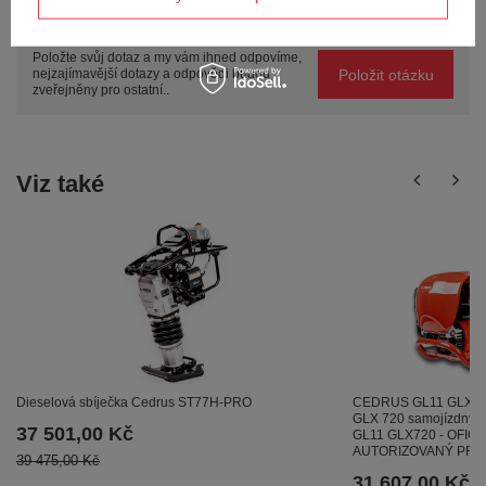
Potřebujete pomoc? Máte otázky?
Položte svůj dotaz a my vám ihned odpovíme,
Položit otázku
nejzajímavější dotazy a odpovědi budou
zveřejněny pro ostatní..
Viz také
CEDRUS GL11 GLX7
Dieselová sbíječka Cedrus ST77H-PRO
GLX 720 samojízdný pů
37 501,00 Kč
GL11 GLX720 - OFICI
AUTORIZOVANÝ PR
39 475,00 Kč
31 607,00 Kč