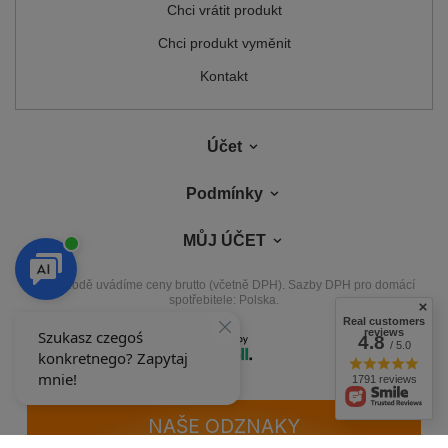
Chci vrátit produkt
Chci produkt vyměnit
Kontakt
Účet
Podmínky
MŮJ ÚČET
V obchodě uvádíme ceny brutto (včetně DPH).
Sazby DPH pro domácí
spotřebitele:
Polska
.
Real customers
reviews
4.8
/ 5.0
1791 reviews
NAŠE ODZNAKY