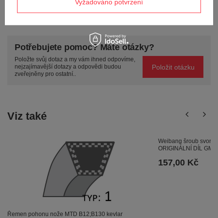
Vyžadováno potvrzení
POLOŽIT OTÁZKU
Potřebujete pomoc? Máte otázky?
Položte svůj dotaz a my vám ihned odpovíme,
Položit otázku
nejzajímavější dotazy a odpovědi budou
zveřejněny pro ostatní..
Viz také
Weibang šroub svorek
ORIGINÁLNÍ DÍL GM4
157,00 Kč
Řemen pohonu nože MTD B12;B130 kevlar