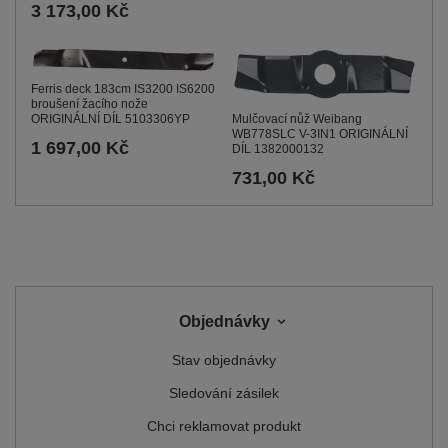
3 173,00 Kč
Ferris deck 183cm IS3200 IS6200
broušení žacího nože
Mulčovací nůž Weibang
ORIGINÁLNÍ DÍL 5103306YP
WB778SLC V-3IN1 ORIGINÁLNÍ
1 697,00 Kč
DÍL 1382000132
731,00 Kč
Objednávky
Stav objednávky
Sledování zásilek
Chci reklamovat produkt