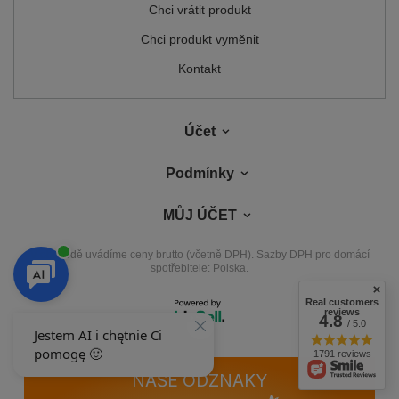
Chci vrátit produkt
Chci produkt vyměnit
Kontakt
Účet
Podmínky
MŮJ ÚČET
V obchodě uvádíme ceny brutto (včetně DPH).
Sazby DPH pro domácí
spotřebitele:
Polska
.
Real customers
reviews
4.8
/ 5.0
1791 reviews
NAŠE ODZNAKY