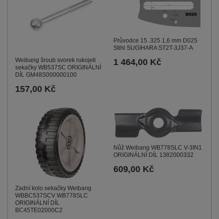
Průvodce 15 .325 1,6 mm D025
Stihl SUGIHARA ST2T-3J37-A
Weibang šroub svorek rukojeti
1 464,00 Kč
sekačky WB537SC ORIGINÁLNÍ
DÍL GM48S000000100
157,00 Kč
Nůž Weibang WB778SLC V-3IN1
ORIGINÁLNÍ DÍL 1382000332
609,00 Kč
Zadní kolo sekačky Weibang
WBBC537SCV WB778SLC
ORIGINÁLNÍ DÍL
BC45TE02000C2