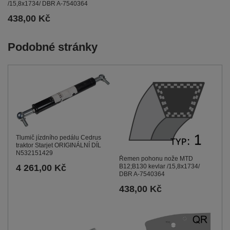
/15,8x1734/ DBR A-7540364
438,00 Kč
Podobné stránky
Tlumič jízdního pedálu Cedrus
traktor Starjet ORIGINÁLNÍ DÍL
N532151429
Řemen pohonu nože MTD
B12;B130 kevlar /15,8x1734/
4 261,00 Kč
DBR A-7540364
438,00 Kč