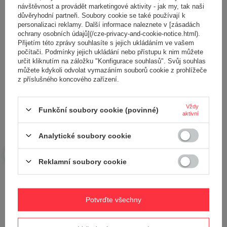
návštěvnost a provádět marketingové aktivity - jak my, tak naši
důvěryhodní partneři. Soubory cookie se také používají k
Obsah vašeho názoru
personalizaci reklamy. Další informace naleznete v [zásadách
ochrany osobních údajů](/cze-privacy-and-cookie-notice.html).
Přijetím této zprávy souhlasíte s jejich ukládáním ve vašem
počítači. Podmínky jejich ukládání nebo přístupu k nim můžete
určit kliknutím na záložku "Konfigurace souhlasů". Svůj souhlas
můžete kdykoli odvolat vymazáním souborů cookie z prohlížeče
z příslušného koncového zařízení.
Přidejte vlastní obrázek produktu:
Vždy
Funkční soubory cookie (povinné)
aktivní
Vaše jméno
Analytické soubory cookie
Reklamní soubory cookie
Váš e-mail
Potvrďte všechny
Odeslat zpětnou vazbu