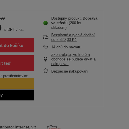
.00
Dostupný produkt
Doprava
ve středu
(200 ks.
0
skladem)
s DPH
/
ks.
Bezplatné a rychlé dodání
od
2 820,00 Kč
at do košíku
14
dnů do návratu
Zkontrolujte, ve kterém
obchodě se budete dívat a
nakupovat
Bezpečné nakupování
t prostřednictvím:
tributor
internet,
viz