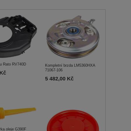
ru Rato RV740D
Kompletní brzda LM5360HXA
71067-106
 Kč
5 482,00 Kč
rka oleje G390F