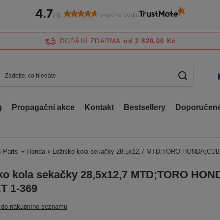
4.7
ověřeno podle
/
5
DODÁNÍ ZDARMA
od 2 820,00 Kč
g
Propagační akce
Kontakt
Bestsellery
Doporučené
 Parts
Honda
Ložisko kola sekačky 28,5x12,7 MTD;TORO HONDA;CU
ko kola sekačky 28,5x12,7 MTD;TORO HO
T 1-369
t do nákupního seznamu