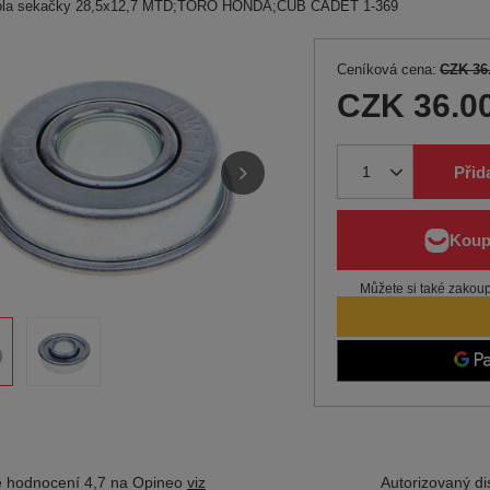
kola sekačky 28,5x12,7 MTD;TORO HONDA;CUB CADET 1-369
Ceníková cena:
CZK 36
CZK 36.0
Přid
Můžete si také zakoupi
 hodnocení 4,7 na Opineo
viz
Autorizovaný dis