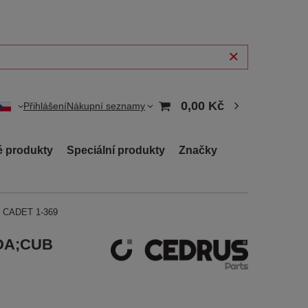
0,00 Kč
Přihlášení
Nákupní seznamy
 produkty
Speciální produkty
Značky
B CADET 1-369
NDA;CUB