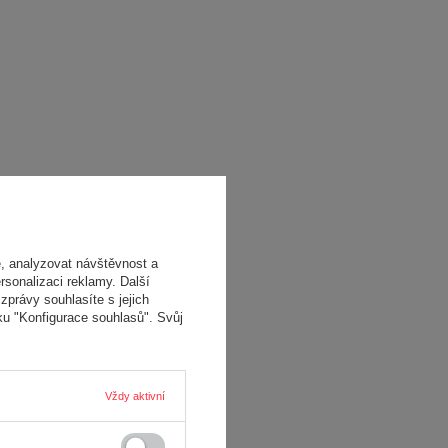
, analyzovat návštěvnost a
rsonalizaci reklamy. Další
zprávy souhlasíte s jejich
ku "Konfigurace souhlasů". Svůj
Vždy aktivní