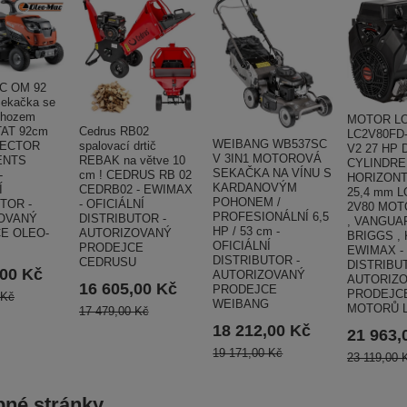
C OM 92
ekačka se
ýhozem
MOTOR L
Cedrus RB02
AT 92cm
LC2V80FD-
WEIBANG WB537SC
spalovací drtič
RECTOR
V2 27 HP 
V 3IN1 MOTOROVÁ
REBAK na větve 10
ENTS
CYLINDRE
SEKAČKA NA VÍNU S
cm ! CEDRUS RB 02
-
HORIZONT
KARDANOVÝM
CEDRB02 - EWIMAX
Í
25,4 mm 
POHONEM /
- OFICIÁLNÍ
TOR -
2V80 MOT
PROFESIONÁLNÍ 6,5
DISTRIBUTOR -
OVANÝ
, VANGUAR
HP / 53 cm -
AUTORIZOVANÝ
E OLEO-
BRIGGS , 
OFICIÁLNÍ
PRODEJCE
EWIMAX - 
DISTRIBUTOR -
CEDRUSU
DISTRIBU
,00 Kč
AUTORIZOVANÝ
AUTORIZ
16 605,00 Kč
PRODEJCE
PRODEJC
 Kč
WEIBANG
MOTORŮ 
17 479,00 Kč
18 212,00 Kč
21 963,
19 171,00 Kč
23 119,00 
né stránky