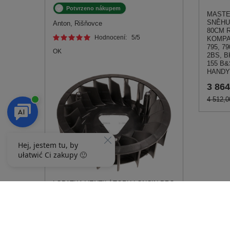
Potvrzeno nákupem
MASTE
SNĚHU
Anton, Rišňovce
80CM 
Hodnocení:
5
/5
KOMPA
795, 79
OK
2BS, B
155 B&
HANDY
3 864
4 512,0
LOPATKA VENTILÁTORU LONCIN PRO
MOTOR LONCIN 1P88F 1P90F 1P92F
160180024-0001 PRO LONCIN 1P88F
1P90F 1P92F
389,00 Kč