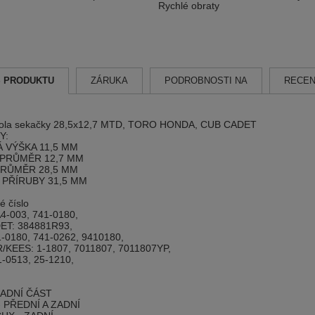
Rychlé obraty
S PRODUKTU
ZÁRUKA
PODROBNOSTI NA
RECEN
kola sekačky 28,5x12,7 MTD, TORO HONDA, CUB CADET
Y:
 VÝŠKA 11,5 MM
 PRŮMĚR 12,7 MM
PRŮMĚR 28,5 MM
PŘÍRUBY 31,5 MM
é číslo
4-003, 741-0180,
ET: 384881R93,
-0180, 741-0262, 9410180,
KEES: 1-1807, 7011807, 7011807YP,
-0513, 25-1210,
ZADNÍ ČÁST
 PŘEDNÍ A ZADNÍ