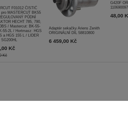
G420F OR
110690097
RCUT F01012 ČISTIČ
 pro MASTERCUT BK55
48,00 
REGULOVANÝ PŮDNÍ
KTOR HECHT 785, 790,
0BS / Mastercut: BK-55-
Adaptér sekačky Ariens Zenith
K-55-2L / Hortmasz: HGS
ORIGINÁLNÍ DÍL 58810800
S a HGS 155 L / LIDER
 SG200HL
6 459,00 Kč
,00 Kč
0 Kč