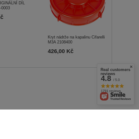
IGINÁLNÍ DÍL
-0003
Kč
Kryt nádrže na kapalinu Cifarelli
M3A 2108400
426,00 Kč
Real customers
reviews
4.8
/ 5.0
1791 reviews