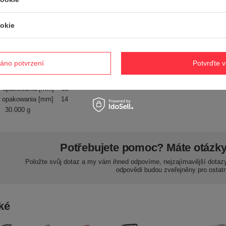
okie
CEDRUS Parts
powiedzialny za ten produkt na terenie UE
tasiński
Přečtěte si více
1-369
áno potvrzení
Potvrďte 
Prodloužená záruka CEDRUS na 2 roky
pakowania [mm]
46
 opakowania [mm]
30
 opakowania [mm]
14
30.000 g
Potřebujete pomoc? Máte otázk
Položte svůj dotaz a my vám ihned odpovíme, nejzajímavější dotaz
odpovědi budou zveřejněny pro ostatn
ké