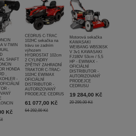
CEDRUS C-TRAC
Motorová sekačka
ONCIN
102HC sekačka na
KAWASAKI
A V-TWIN
trávu se zadním
WEIBANG WB536SK
DUAL
výhozem
V 3v1 KAWASAKI
D
HYDROSTAT 102cm
FJ180V 53cm / 5,5
AL SHAFT
2 CYLINDRY
HP - EWIMAX -
LONCIN
ZPĚTNÝ ZAHRADNÍ
OFICIÁLNÍ
OR HONDA
TRAKTOR C-TRAC-
DISTRIBUTOR -
D ,
102HC EWIMAX
AUTORIZOVANÝ
KOHLER -
OFICIÁLNÍ
PRODEJCE
OFICIÁLNÍ
DISTRIBUTOR -
CEDRUSU
TOR -
AUTORIZOVANÝ
OVANÝ
PRODEJCE CEDRUS
19 284,00 Kč
E
61 077,00 Kč
20 299,00 Kč
LONCIN
64 292,00 Kč
00 Kč
Kč