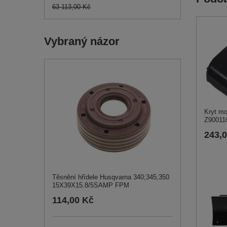
63 113,00 Kč
Vybraný názor
Kryt mo
Z90011
243,
Těsnění hřídele Husqvarna 340;345;350
15X39X15.8/5SAMP FPM
114,00 Kč