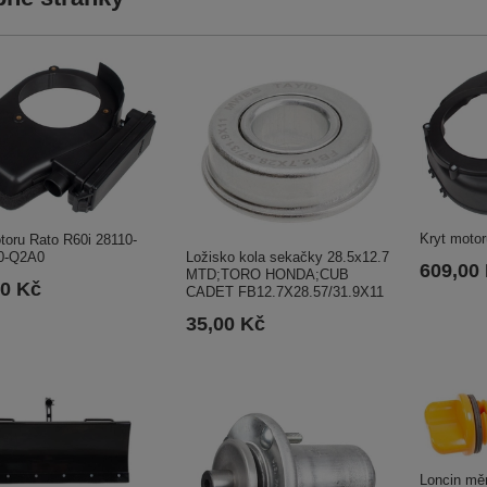
Kryt moto
toru Rato R60i 28110-
Ložisko kola sekačky 28.5x12.7
0-Q2A0
609,00
MTD;TORO HONDA;CUB
00 Kč
CADET FB12.7X28.57/31.9X11
35,00 Kč
Loncin mě