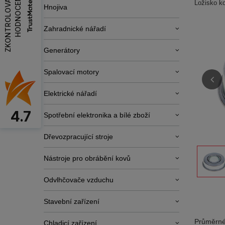
Z
K
O
N
T
R
O
L
O
V
A
T
H
O
D
N
O
C
E
N
Í
Ložisko 
Hnojiva
Zahradnické nářadí
Generátory
Spalovací motory
Elektrické nářadí
4.7
Spotřební elektronika a bílé zboží
Dřevozpracující stroje
Nástroje pro obrábění kovů
Odvlhčovače vzduchu
Stavební zařízení
Průměrné
Chladicí zařízení