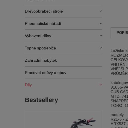
Dřevoobráběcí stroje
Pneumatické nářadí
POPI
Vybavení dílny
Topné spotřebiče
Ložisko 
ROZMĚR
CELKOVÁ
Zahradní nábytek
VNITŘNÍ
VNĚJŠÍ 
Pracovní oděvy a obuv
PRŮMĚR 
katalogov
Díly
91055-VA
CUB CAD
MTD: 741
Bestsellery
SNAPPER/
TORO: 11
modely
R21-5 - 
HRX537 -