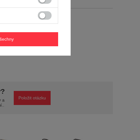
všechny
y?
Položit otázku
y a
í..