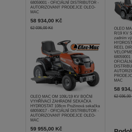
68059001 - OFICIÁLNÍ DISTRIBUTOR -
AUTORIZOVANÝ PRODEJCE OLEO-
MAC
58 934,00 Kč
62 036,00 Kč
OLEO MA
R/19 KV S
zadním v
HYDROST
REEL DI
VELOPM
68059001 
OFICIÁLN
DISTRIBU
AUTORIZ
PRODEJC
MAC
58 934
62 036,00
OLEO MAC OM 109L/19 KV BOČNÍ
VYHŘÍVACÍ ZAHRADNÍ SEKAČKA
HYDROSTAT 108cm Pružinová sekačka
68059017 - OFICIÁLNÍ DISTRIBUTOR -
AUTORIZOVANÝ PRODEJCE OLEO-
MAC
59 955,00 Kč
Podob