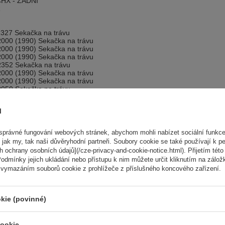
HX - ZADNÍ
R
327 Sekačka na trávu
000 (1990) Sekačka na trávu
000 (1990) Sekačka na trávu
000 (1990) Sekačka na trávu
352 Sekačka na trávu
000 (1990) Sekačka na trávu
000 (1990) Sekačka na trávu
050 Sekačka na trávu
000 (1990) Sekačka na trávu
000 (1990) Sekačka na trávu
ů
087 Sekačka na trávu
192 Sekačka na trávu
327 Sekačka na trávu
právné fungování webových stránek, abychom mohli nabízet sociální funkce
000 (1990) Sekačka na trávu
 jak my, tak naši důvěryhodní partneři. Soubory cookie se také používají k pe
000 (1990) Sekačka na trávu
 ochrany osobních údajů](/cze-privacy-and-cookie-notice.html). Přijetím této 
000 (1990) Sekačka na trávu
odmínky jejich ukládání nebo přístupu k nim můžete určit kliknutím na zálož
000 (1991) Sekačka na trávu
 vymazáním souborů cookie z prohlížeče z příslušného koncového zařízení.
009 (1992) Sekačka na trávu
027 (1992) Sekačka na trávu
054 (1992) Sekačka na trávu
130 (1992) Sekačka na trávu
kie (povinné)
141 (1992) Sekačka na trávu
cookie