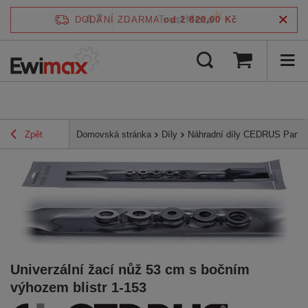
4.7
DODÁNÍ ZDARMA
od 2 820,00 Kč
/
5
ověřeno podle
Zpět
Domovská stránka
Díly
Náhradní díly CEDRUS Parts
Univerzální žací nůž 53 cm s bočním
výhozem blistr 1-153