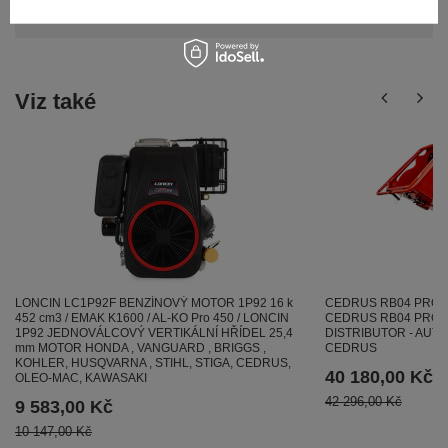
Položit otázku
nejzajímavější dotazy a odpovědi budou
zveřejněny pro ostatní..
Viz také
CEDRUS RB04 PRO-E dr
LONCIN LC1P92F BENZÍNOVÝ MOTOR 1P92 16 k
CEDRUS RB04 PRO-E 
452 cm3 / EMAK K1600 / AL-KO Pro 450 / LONCIN
DISTRIBUTOR - AUT
1P92 JEDNOVÁLCOVÝ VERTIKÁLNÍ HŘÍDEL 25,4
CEDRUS
mm MOTOR HONDA , VANGUARD , BRIGGS ,
KOHLER, HUSQVARNA , STIHL, STIGA, CEDRUS,
40 180,00 Kč
OLEO-MAC, KAWASAKI
42 296,00 Kč
9 583,00 Kč
10 147,00 Kč