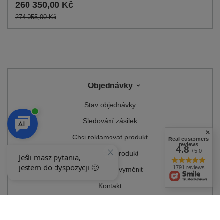
260 350,00 Kč
274 055,00 Kč
Objednávky
Stav objednávky
Sledování zásilek
Chci reklamovat produkt
Real customers
reviews
4.8
/ 5.0
Chci vrátit produkt
1791 reviews
Chci produkt vyměnit
Kontakt