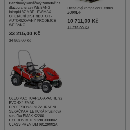
Benzínový kartáčový zametač na
dlažbu a terasy WEIBANG
Dieselový kompaktor Cedrus
Intrepid 87 MBP - EWIMAX -
ZG90L-F
OFICIÁLNÍ DISTRIBUTOR -
10 711,00 Kč
AUTORIZOVANÝ PRODEJCE
WEIBANG
11 275,00 Kč
33 215,00 Kč
34 963,00 Kč
OLEO MAC TUAREG APACHE 92
EVO 4X4 EMAK
PROFESIONÁLNÍ ZAHRADNÍ
SEKAČKA ATLETICKÁ Pružinová
sekačka EMAK K2200
HYDROSTATIC 92cm 9000m2
CLASS PREMIUM 68129002A