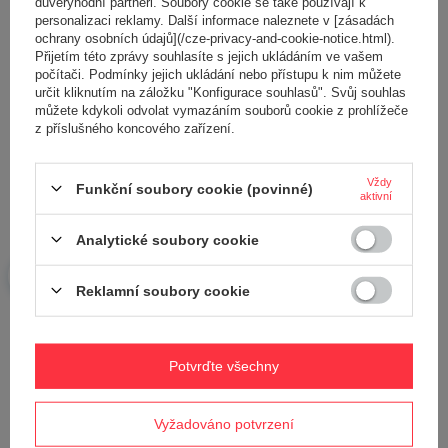
důvěryhodní partneři. Soubory cookie se také používají k
personalizaci reklamy. Další informace naleznete v [zásadách
Přidejte vlastní obrázek produktu:
ochrany osobních údajů](/cze-privacy-and-cookie-notice.html).
Přijetím této zprávy souhlasíte s jejich ukládáním ve vašem
počítači. Podmínky jejich ukládání nebo přístupu k nim můžete
určit kliknutím na záložku "Konfigurace souhlasů". Svůj souhlas
můžete kdykoli odvolat vymazáním souborů cookie z prohlížeče
z příslušného koncového zařízení.
Vaše jméno
Vždy
Funkční soubory cookie (povinné)
Váš e-mail
aktivní
Analytické soubory cookie
Odeslat zpětnou vazbu
Reklamní soubory cookie
POLOŽIT OTÁZKU
Potvrďte všechny
Potřebujete pomoc? Máte otázky?
Vyžadováno potvrzení
Položte svůj dotaz a my vám ihned odpovíme,