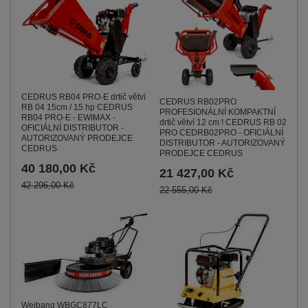
CEDRUS RB04 PRO-E drtič větví
CEDRUS RB02PRO
RB 04 15cm / 15 hp CEDRUS
PROFESIONÁLNÍ KOMPAKTNÍ
RB04 PRO-E - EWIMAX -
drtič větví 12 cm ! CEDRUS RB 02
OFICIÁLNÍ DISTRIBUTOR -
PRO CEDRB02PRO - OFICIÁLNÍ
AUTORIZOVANÝ PRODEJCE
DISTRIBUTOR - AUTORIZOVANÝ
CEDRUS
PRODEJCE CEDRUS
40 180,00 Kč
21 427,00 Kč
42 296,00 Kč
22 555,00 Kč
Weibang WBGC877LC