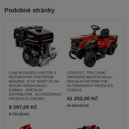
Podobné stránky
LONCIN G420FD-A MOTOR S
CEDRUS C-TRAC 86MC
MOTOROVÝM STARTÉREM
ZAHRADNÍ SEKAČKA 86cm -
BENZINIC 15 HP SHAFT 25 mm
OFICIÁLNÍ DISTRIBUTOR -
MOTOR HONDA GX420 -
AUTORIZOVANÝ PRODEJCE
EWIMAX - OFICIÁLNÍ
CEDRUS
DISTRIBUTOR - AUTORIZOVANÝ
41 252,00 Kč
PRODEJCE LONCINU
43 424,00 Kč
8 297,00 Kč
8 737,00 Kč