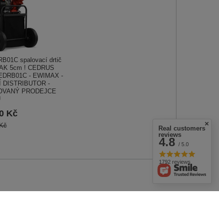
01C spalovací drtič
BAK 5cm ! CEDRUS
EDRB01C - EWIMAX -
Í DISTRIBUTOR -
OVANÝ PRODEJCE
U
00 Kč
 Kč
Real customers
reviews
4.8
/ 5.0
1792 reviews