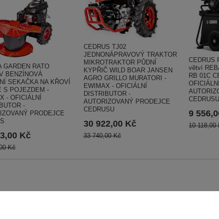
CEDRUS TJ02
JEDNONÁPRAVOVÝ TRAKTOR
CEDRUS RB
MIKROTRAKTOR PŮDNÍ
A GARDEN RATO
větví RE
KYPŘIČ WILD BOAR JANSEN
LV BENZÍNOVÁ
RB 01C C
AGRO GRILLO MURATORI -
NÍ SEKAČKA NA KŘOVÍ
OFICIÁLN
EWIMAX - OFICIÁLNÍ
E S POJEZDEM -
AUTORIZ
DISTRIBUTOR -
 - OFICIÁLNÍ
CEDRUS
AUTORIZOVANÝ PRODEJCE
BUTOR -
CEDRUSU
9 556,
IZOVANÝ PRODEJCE
S
30 922,00 Kč
10 118,00
3,00 Kč
33 740,00 Kč
00 Kč