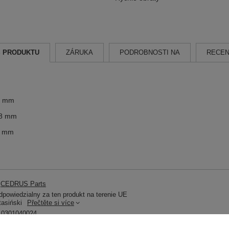
S PRODUKTU
ZÁRUKA
PODROBNOSTI NA
RECEN
,8 mm
,8 mm
7 mm
CEDRUS Parts
powiedzialny za ten produkt na terenie UE
tasiński
Přečtěte si více
0301040024
Prodloužená záruka CEDRUS na 2 roky