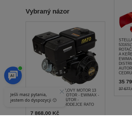
Vybraný názor
STELL
5316S
ROTAČ
A KEŘ
EWIMAX
DISTRI
AUTOR
CEDRU
35 79
37 677,
RATO R390 PETROLOVÝ MOTOR 13
hp Hřídel 25,4 mm MOTOR - EWIMAX -
OFICIÁLNÍ DISTRIBUTOR -
AUTORIZOVANÝ PRODEJCE RATO
7 868,00 Kč
11 249,00 Kč