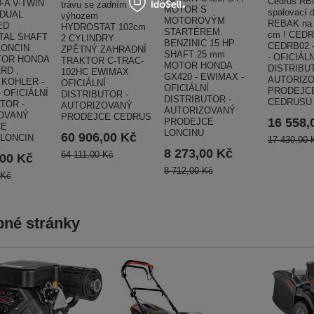
Cedrus RB
-A V-TWIN
trávu se zadním
MOTOR S
spalovací d
 DUAL
výhozem
MOTOROVÝM
REBAK na 
ED
HYDROSTAT 102cm
STARTÉREM
cm ! CEDR
TAL SHAFT
2 CYLINDRY
BENZINIC 15 HP
CEDRB02 
LONCIN
ZPĚTNÝ ZAHRADNÍ
SHAFT 25 mm
- OFICIÁLN
TOR HONDA
TRAKTOR C-TRAC-
MOTOR HONDA
DISTRIBU
RD ,
102HC EWIMAX
GX420 - EWIMAX -
AUTORIZ
 KOHLER -
OFICIÁLNÍ
OFICIÁLNÍ
PRODEJC
 OFICIÁLNÍ
DISTRIBUTOR -
DISTRIBUTOR -
CEDRUSU
TOR -
AUTORIZOVANÝ
AUTORIZOVANÝ
OVANÝ
PRODEJCE CEDRUS
16 558,
PRODEJCE
CE
LONCINU
60 906,00 Kč
LONCIN
17 430,00 
8 273,00 Kč
64 111,00 Kč
,00 Kč
8 712,00 Kč
 Kč
né stránky