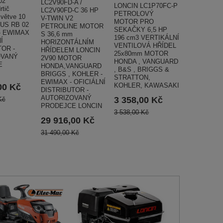
02
LC2V90FD-A /
LONCIN LC1P70FC-P
rtič
LC2V90FD-C 36 HP
PETROLOVÝ
větve 10
V-TWIN V2
MOTOR PRO
US RB 02
PETROLINE MOTOR
SEKAČKY 6,5 HP
- EWIMAX
S 36,6 mm
196 cm3 VERTIKÁLNÍ
Í
HORIZONTÁLNÍM
VENTILOVÁ HŘÍDEL
TOR -
HŘÍDELEM LONCIN
25x80mm MOTOR
OVANÝ
2V90 MOTOR
HONDA , VANGUARD
E
HONDA,VANGUARD
, B&S , BRIGGS &
BRIGGS , KOHLER -
STRATTON,
EWIMAX - OFICIÁLNÍ
KOHLER, KAWASAKI
00 Kč
DISTRIBUTOR -
AUTORIZOVANÝ
3 358,00 Kč
Kč
PRODEJCE LONCIN
3 538,00 Kč
29 916,00 Kč
31 490,00 Kč