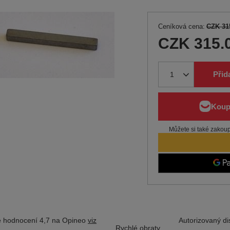
Ceníková cena:
CZK 31
CZK 315.
Přid
Můžete si také zakoupi
 hodnocení 4,7 na Opineo
viz
Autorizovaný dis
Rychlé obraty