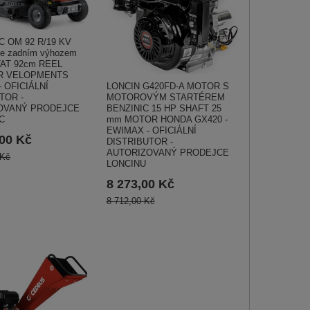
 OM 92 R/19 KV
se zadním výhozem
AT 92cm REEL
R VELOPMENTS
LONCIN G420FD-A MOTOR S
- OFICIÁLNÍ
MOTOROVÝM STARTÉREM
TOR -
BENZINIC 15 HP SHAFT 25
OVANÝ PRODEJCE
mm MOTOR HONDA GX420 -
C
EWIMAX - OFICIÁLNÍ
,00 Kč
DISTRIBUTOR -
AUTORIZOVANÝ PRODEJCE
 Kč
LONCINU
8 273,00 Kč
8 712,00 Kč