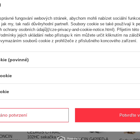
pakowania [mm]
43
ů
 opakowania [mm]
13
 opakowania [mm]
12
právné fungování webových stránek, abychom mohli nabízet sociální funkce
10.000 g
 jak my, tak naši důvěryhodní partneři. Soubory cookie se také používají k pe
 ochrany osobních údajů](/cze-privacy-and-cookie-notice.html). Přijetím této 
odmínky jejich ukládání nebo přístupu k nim můžete určit kliknutím na zálož
 vymazáním souborů cookie z prohlížeče z příslušného koncového zařízení.
Potřebujete pomoc? Máte otázk
Položte svůj dotaz a my vám ihned odpovíme, nejzajímavější dotaz
kie (povinné)
odpovědi budou zveřejněny pro ostatn
cookie
ké
okie
áno potvrzení
Potvrďte 
CEDRUS C-TRAC
ONCIN
102HC sekačka na
LONCIN G420FD-A