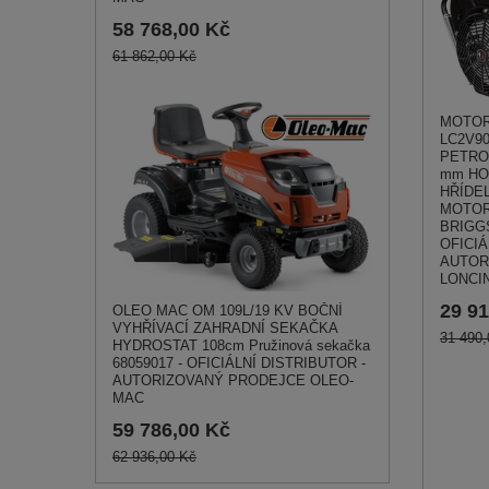
58 768,00 Kč
61 862,00 Kč
MOTOR 
LC2V90
PETRO
mm HO
HŘÍDE
MOTOR
BRIGGS
OFICIÁ
AUTOR
LONCI
29 91
OLEO MAC OM 109L/19 KV BOČNÍ
VYHŘÍVACÍ ZAHRADNÍ SEKAČKA
31 490,
HYDROSTAT 108cm Pružinová sekačka
68059017 - OFICIÁLNÍ DISTRIBUTOR -
AUTORIZOVANÝ PRODEJCE OLEO-
MAC
59 786,00 Kč
62 936,00 Kč