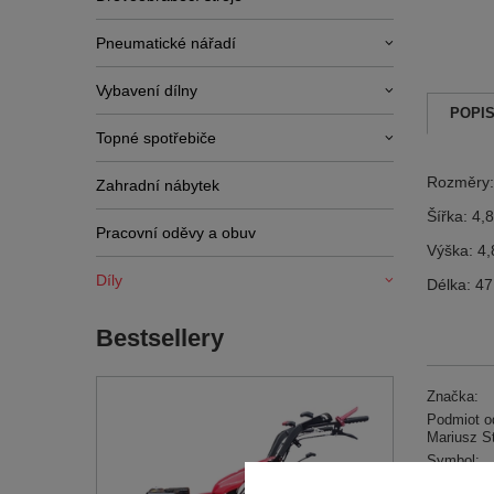
Pneumatické nářadí
Vybavení dílny
POPI
Topné spotřebiče
Rozměry:
Zahradní nábytek
Šířka: 4
Pracovní oděvy a obuv
Výška: 4
Díly
Délka: 4
Bestsellery
Značka:
Podmiot od
Mariusz S
Symbol:
Záruka