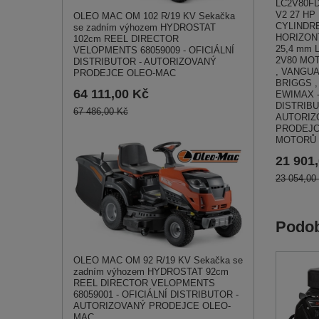
LC2V80FD
V2 27 HP
OLEO MAC OM 102 R/19 KV Sekačka
CYLINDR
se zadním výhozem HYDROSTAT
HORIZON
102cm REEL DIRECTOR
25,4 mm 
VELOPMENTS 68059009 - OFICIÁLNÍ
2V80 MO
DISTRIBUTOR - AUTORIZOVANÝ
, VANGUA
PRODEJCE OLEO-MAC
BRIGGS ,
64 111,00 Kč
EWIMAX -
DISTRIBU
67 486,00 Kč
AUTORIZ
PRODEJ
MOTORŮ 
21 901
23 054,00
Podob
OLEO MAC OM 92 R/19 KV Sekačka se
zadním výhozem HYDROSTAT 92cm
REEL DIRECTOR VELOPMENTS
68059001 - OFICIÁLNÍ DISTRIBUTOR -
AUTORIZOVANÝ PRODEJCE OLEO-
MAC