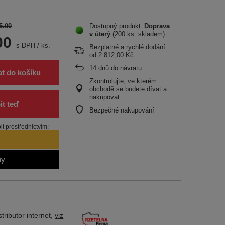
5.00
Dostupný produkt
Doprava
v úterý
(200 ks. skladem)
00
s DPH
/
ks.
Bezplatné a rychlé dodání
od
2 812,00 Kč
14
dnů do návratu
at do košíku
Zkontrolujte, ve kterém
obchodě se budete dívat a
nakupovat
Bezpečné nakupování
t prostřednictvím:
tributor
internet,
viz