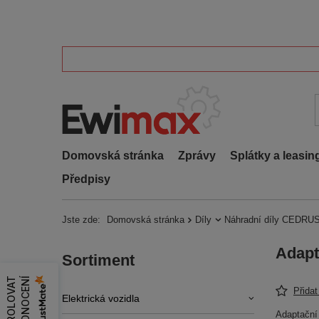
Domovská stránka
Zprávy
Splátky a leasin
Předpisy
Jste zde:
Domovská stránka
Díly
Náhradní díly CEDRUS
Adapt
Sortiment
Z
K
O
N
T
R
O
L
O
V
A
T
H
O
D
N
O
C
E
N
Í
Přida
Elektrická vozidla
Adaptační