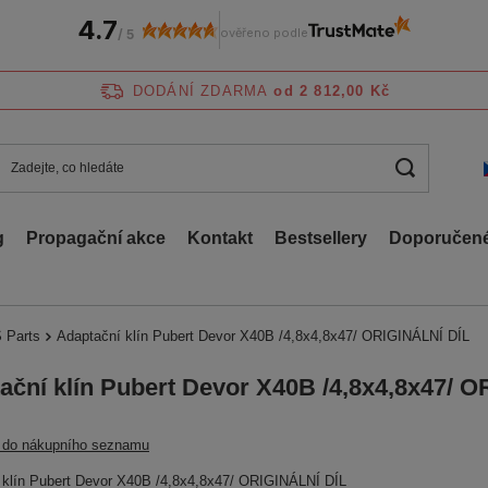
4.7
ověřeno podle
/
5
DODÁNÍ ZDARMA
od 2 812,00 Kč
g
Propagační akce
Kontakt
Bestsellery
Doporučené
 Parts
Adaptační klín Pubert Devor X40B /4,8x4,8x47/ ORIGINÁLNÍ DÍL
ační klín Pubert Devor X40B /4,8x4,8x47/ 
t do nákupního seznamu
 klín Pubert Devor X40B /4,8x4,8x47/ ORIGINÁLNÍ DÍL