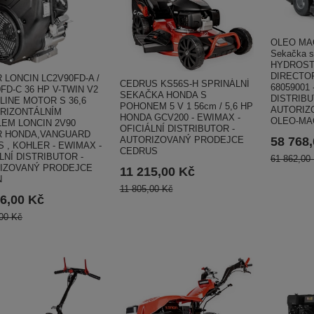
OLEO MAC
Sekačka 
HYDROST
DIRECTO
LONCIN LC2V90FD-A /
CEDRUS KS56S-H SPRINÁLNÍ
68059001 
FD-C 36 HP V-TWIN V2
SEKAČKA HONDA S
DISTRIBU
LINE MOTOR S 36,6
POHONEM 5 V 1 56cm / 5,6 HP
AUTORIZ
RIZONTÁLNÍM
HONDA GCV200 - EWIMAX -
OLEO-MA
LEM LONCIN 2V90
OFICIÁLNÍ DISTRIBUTOR -
 HONDA,VANGUARD
58 768
AUTORIZOVANÝ PRODEJCE
 , KOHLER - EWIMAX -
CEDRUS
LNÍ DISTRIBUTOR -
61 862,00
IZOVANÝ PRODEJCE
11 215,00 Kč
N
11 805,00 Kč
6,00 Kč
00 Kč