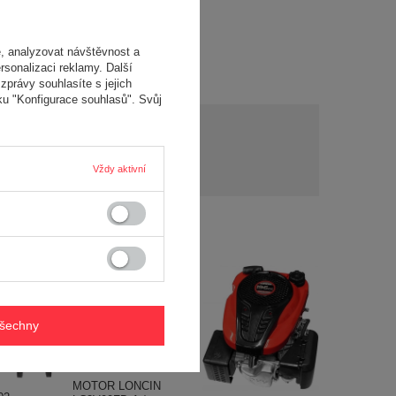
, analyzovat návštěvnost a
rsonalizaci reklamy. Další
zprávy souhlasíte s jejich
ku "Konfigurace souhlasů". Svůj
y?
Položit otázku
y a
Vždy aktivní
í..
všechny
MOTOR LONCIN