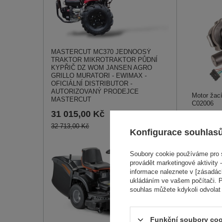
MASTERCUT MC370 JEDNOOSÝ
TRAKTOR MIKROTRAKTOR PŮDNÍ
KYPŘIČ DZ WOM JANSEN AGRO
GRILLO MURATORI - EWIMAX -
OFICIÁLNÍ DISTRIBUTOR -
AUTORIZOVANÝ PRODEJCE
Motor žac
MASTERCUT
C02006
31 015,00 Kč
23 199
32 713,00 Kč
Konfigurace souhlas
Soubory cookie používáme pro s
provádět marketingové aktivity -
informace naleznete v [zásadách
ukládáním ve vašem počítači. P
souhlas můžete kdykoli odvolat
Funkční soubory coo