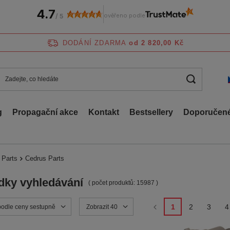
4.7
ověřeno podle
/
5
DODÁNÍ ZDARMA
od 2 820,00 Kč
g
Propagační akce
Kontakt
Bestsellery
Doporučené
 Parts
Cedrus Parts
dky vyhledávání
( počet produktů:
15987
)
1
2
3
4
ortowanie
podle ceny sestupně
Zmień ilość wyświetlanych produktów
Zobrazit 40