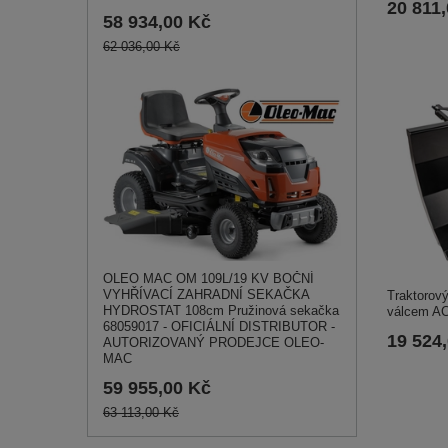
20 811
58 934,00 Kč
62 036,00 Kč
OLEO MAC OM 109L/19 KV BOČNÍ
VYHŘÍVACÍ ZAHRADNÍ SEKAČKA
Traktorov
HYDROSTAT 108cm Pružinová sekačka
válcem A
68059017 - OFICIÁLNÍ DISTRIBUTOR -
19 524
AUTORIZOVANÝ PRODEJCE OLEO-
MAC
59 955,00 Kč
63 113,00 Kč