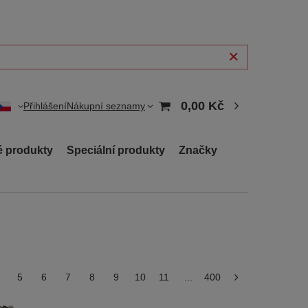
0,00 Kč
Přihlášení
Nákupní seznamy
 produkty
Speciální produkty
Značky
5
6
7
8
9
10
11
...
400