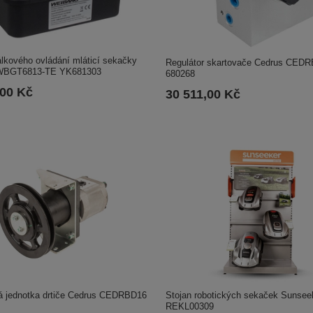
lkového ovládání mláticí sekačky
Regulátor skartovače Cedrus CED
WBGT6813-TE YK681303
680268
,00 Kč
30 511,00 Kč
á jednotka drtiče Cedrus CEDRBD16
Stojan robotických sekaček Sunsee
REKL00309