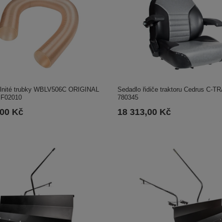
lnité trubky WBLV506C ORIGINAL
Sedadlo řidiče traktoru Cedrus C-T
F02010
780345
,00 Kč
18 313,00 Kč