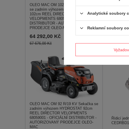
OLEO MAC OM 102 R/19 KV Sekačka
Hydrostati
se zadním výhozem HYDROSTAT
TRAC-65
Analytické soubory 
102cm REEL DIRECTOR
22 587
VELOPMENTS 68059009 - OFICIÁLNÍ
DISTRIBUTOR - AUTORIZOVANÝ
Reklamní soubory co
PRODEJCE OLEO-MAC
64 292,00 Kč
67 676,00 Kč
Vyžadov
OLEO MAC OM 92 R/19 KV Sekačka se
zadním výhozem HYDROSTAT 92cm
REEL DIRECTOR VELOPMENTS
68059001 - OFICIÁLNÍ DISTRIBUTOR -
Řídicí jed
AUTORIZOVANÝ PRODEJCE OLEO-
CEDRBD16
MAC