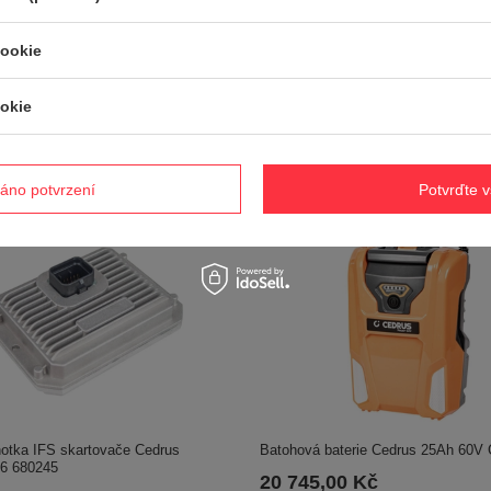
cká převodovka traktoru Cedrus C-
HC
cookie
,00 Kč
Blade konvertor Vonblon
KVM600MH,KVM600MH-LI POR70-
okie
21 965,00 Kč
áno potvrzení
Potvrďte 
Batohová baterie Cedrus 25Ah 60
notka IFS skartovače Cedrus
 680245
20 745,00 Kč