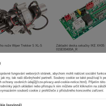
ího nože Wiper Trekker S XL-S
Základní deska sekačky IKE XH35
015E00400A_R
,00 Kč
23 186,00 Kč
ů
právné fungování webových stránek, abychom mohli nabízet sociální funkce
 jak my, tak naši důvěryhodní partneři. Soubory cookie se také používají k pe
 ochrany osobních údajů](/cze-privacy-and-cookie-notice.html). Přijetím této 
odmínky jejich ukládání nebo přístupu k nim můžete určit kliknutím na zálož
 vymazáním souborů cookie z prohlížeče z příslušného koncového zařízení.
kie (povinné)