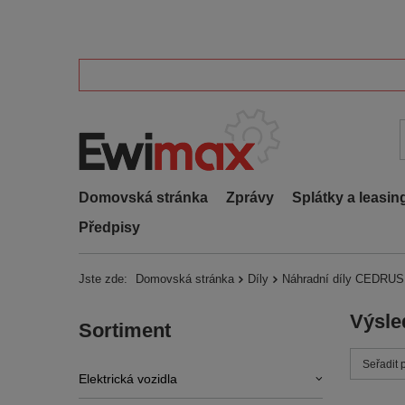
Domovská stránka
Zprávy
Splátky a leasin
Předpisy
Jste zde:
Domovská stránka
Díly
Náhradní díly CEDRUS
Výsle
Sortiment
Zmień s
Seřadit 
Elektrická vozidla