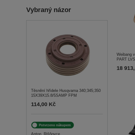
Vybraný názor
Weibang v
PART LVS
18 913
Těsnění hřídele Husqvarna 340;345;350
15X39X15.8/5SAMP FPM
114,00 Kč
Potvrzeno nákupem
Anton, Rišňovce