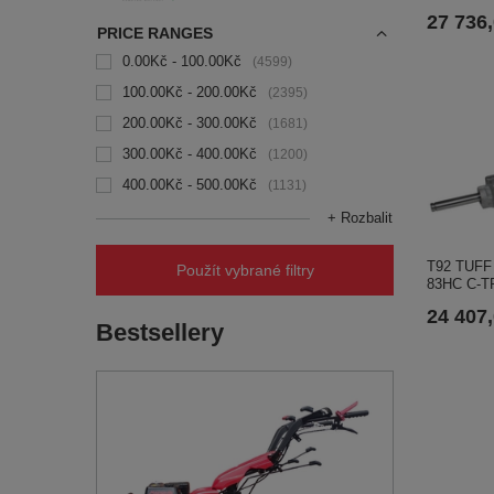
27 736
PRICE RANGES
0.00Kč - 100.00Kč
4599
100.00Kč - 200.00Kč
2395
200.00Kč - 300.00Kč
1681
300.00Kč - 400.00Kč
1200
400.00Kč - 500.00Kč
1131
+ Rozbalit
T92 TUFF 
Použít vybrané filtry
83HC C-T
24 407
Bestsellery