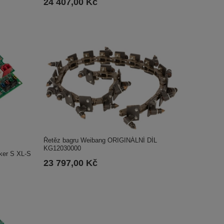
24 407,00 Kč
Řetěz bagru Weibang ORIGINÁLNÍ DÍL
KG12030000
ker S XL-S
23 797,00 Kč