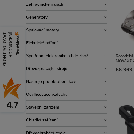
Zahradnické nářadí
Generátory
Spalovací motory
Z
K
O
N
T
R
O
L
O
V
A
T
H
O
D
N
O
C
E
N
Í
Elektrické nářadí
Spotřební elektronika a bílé zboží
Robotická
MOW-X7 
Dřevozpracující stroje
68 363
Nástroje pro obrábění kovů
Odvlhčovače vzduchu
4.7
Stavební zařízení
Chladicí zařízení
Dřevoobráběcí stroje