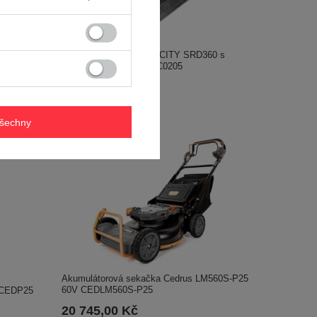
Traktorový pluh SIMPLICITY SRD360 s
elektrickým válcem ACC0205
0035
21 965,00 Kč
všechny
Akumulátorová sekačka Cedrus LM560S-P25
60V CEDLM560S-P25
V CEDP25
20 745,00 Kč