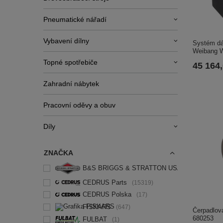
Pneumatické nářadí
Vybavení dílny
Systém dá
Weibang 
Topné spotřebiče
45 164
Zahradní nábytek
Pracovní oděvy a obuv
Díly
ZNAČKA
B&S BRIGGS & STRATTON USA
3
CEDRUS Parts
15319
CEDRUS Polska
17
FISKARS
647
Čerpadlov
680253
FULBAT
1