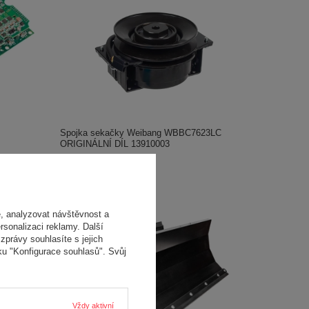
Spojka sekačky Weibang WBBC7623LC
ORIGINÁLNÍ DÍL 13910003
23 186,00 Kč
, analyzovat návštěvnost a
rsonalizaci reklamy. Další
zprávy souhlasíte s jejich
ku "Konfigurace souhlasů". Svůj
Vždy aktivní