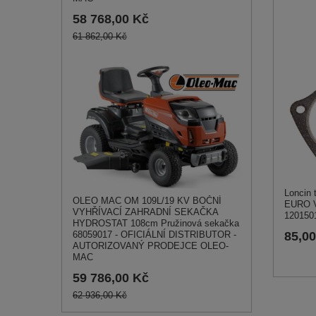
58 768,00 Kč
61 862,00 Kč
Loncin 
OLEO MAC OM 109L/19 KV BOČNÍ
EURO V
VYHŘÍVACÍ ZAHRADNÍ SEKAČKA
120150
HYDROSTAT 108cm Pružinová sekačka
68059017 - OFICIÁLNÍ DISTRIBUTOR -
85,0
AUTORIZOVANÝ PRODEJCE OLEO-
MAC
59 786,00 Kč
62 936,00 Kč