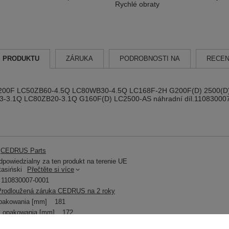
Rychlé obraty
S PRODUKTU
ZÁRUKA
PODROBNOSTI NA
RECEN
200F LC50ZB60-4.5Q LC80WB30-4.5Q LC168F-2H G200F(D) 2500(D)-AS
-3.1Q LC80ZB20-3.1Q G160F(D) LC2500-AS náhradní díl.11083000
CEDRUS Parts
powiedzialny za ten produkt na terenie UE
tasiński
Přečtěte si více
110830007-0001
Prodloužená záruka CEDRUS na 2 roky
pakowania [mm]
181
 opakowania [mm]
172
 opakowania [mm]
8