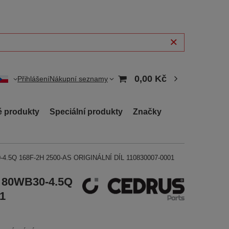
0,00 Kč
Přihlášení
Nákupní seznamy
 produkty
Speciální produkty
Značky
30-4.5Q 168F-2H 2500-AS ORIGINÁLNÍ DÍL 110830007-0001
F 80WB30-4.5Q
1