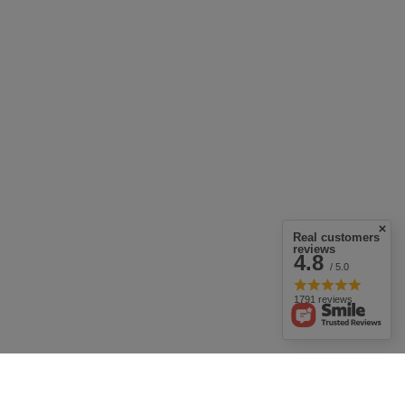
Real customers
reviews
4.8
/ 5.0
1791 reviews