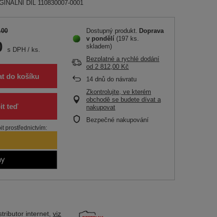
IGINÁLNÍ DÍL 110830007-0001
.00
Dostupný produkt
Doprava
v pondělí
(197 ks.
0
skladem)
s DPH
/
ks.
Bezplatné a rychlé dodání
od
2 812,00 Kč
at do košíku
14
dnů do návratu
Zkontrolujte, ve kterém
obchodě se budete dívat a
nakupovat
Bezpečné nakupování
t prostřednictvím:
tributor
internet,
viz