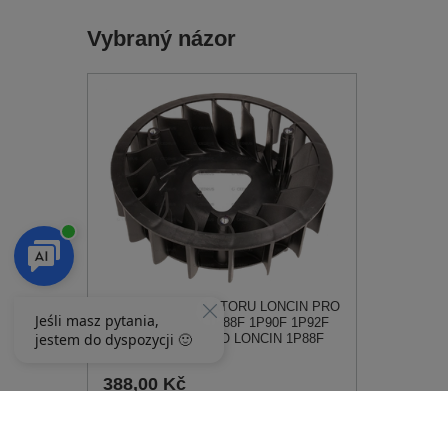
Vybraný názor
LOPATKA VENTILÁTORU LONCIN PRO
MOTOR LONCIN 1P88F 1P90F 1P92F
160180024-0001 PRO LONCIN 1P88F
1P90F 1P92F
388,00 Kč
557,00 Kč