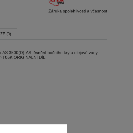
Záruka spolehlivosti
a včasnost
ZE (0)
 3500(D)-AS těsnění bočního krytu olejové vany
7-T05K ORIGINÁLNÍ DÍL