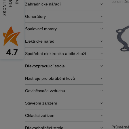
Loncin tě
Zahradnické nářadí
Generátory
Spalovací motory
Elektrické nářadí
4.7
Spotřební elektronika a bílé zboží
Dřevozpracující stroje
Nástroje pro obrábění kovů
Odvlhčovače vzduchu
Stavební zařízení
Chladicí zařízení
Průměrné
Dřevoobráběcí stroje