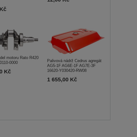
 Kč
ídel motoru Rato R420
Palivová nádrž Cedrus agregát
0110-0000
AG5-1F AG6E-1F AG7E-3F
16620-Y030420-RW08
00 Kč
1 655,00 Kč