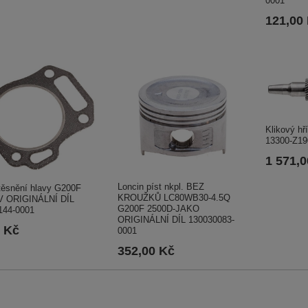
0001
121,00
Klikový hř
13300-Z19
1 571,
Loncin píst nkpl. BEZ
těsnění hlavy G200F
KROUŽKŮ LC80WB30-4.5Q
 ORIGINÁLNÍ DÍL
G200F 2500D-JAKO
144-0001
ORIGINÁLNÍ DÍL 130030083-
0 Kč
0001
352,00 Kč