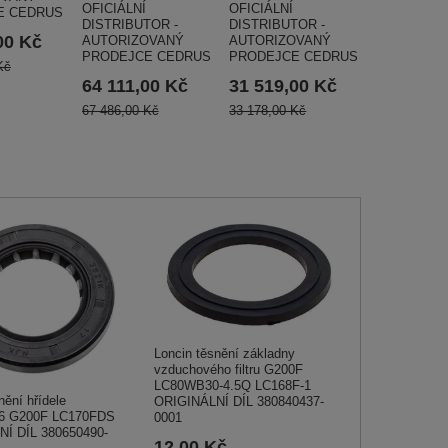
OFICIÁLNÍ
OFICIÁLNÍ
E CEDRUS
DISTRIBUTOR -
DISTRIBUTOR -
00 Kč
AUTORIZOVANÝ
AUTORIZOVANÝ
PRODEJCE CEDRUS
PRODEJCE CEDRUS
Kč
31 519,00 Kč
64 111,00 Kč
33 178,00 Kč
67 486,00 Kč
Loncin těsnění základny
vzduchového filtru G200F
LC80WB30-4.5Q LC168F-1
nění hřídele
ORIGINÁLNÍ DÍL 380840437-
x6 G200F LC170FDS
0001
Í DÍL 380650490-
12,00 Kč