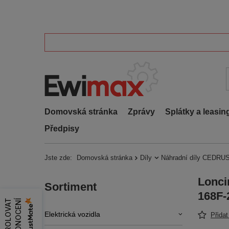
Domovská stránka
Zprávy
Splátky a leasin
Předpisy
Jste zde:
Domovská stránka
Díly
Náhradní díly CEDRUS
Lonci
Sortiment
168F-
Z
K
O
N
T
R
O
L
O
V
A
T
H
O
D
N
O
C
E
N
Í
Elektrická vozidla
Přida