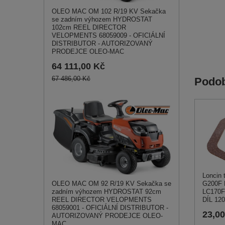
OLEO MAC OM 102 R/19 KV Sekačka
se zadním výhozem HYDROSTAT
102cm REEL DIRECTOR
VELOPMENTS 68059009 - OFICIÁLNÍ
DISTRIBUTOR - AUTORIZOVANÝ
PRODEJCE OLEO-MAC
64 111,00 Kč
67 486,00 Kč
Podob
Loncin 
G200F 
OLEO MAC OM 92 R/19 KV Sekačka se
LC170F
zadním výhozem HYDROSTAT 92cm
DÍL 12
REEL DIRECTOR VELOPMENTS
68059001 - OFICIÁLNÍ DISTRIBUTOR -
23,0
AUTORIZOVANÝ PRODEJCE OLEO-
MAC