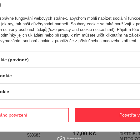
10.000 g
ů
právné fungování webových stránek, abychom mohli nabízet sociální funkce
 jak my, tak naši důvěryhodní partneři. Soubory cookie se také používají k pe
Potřebujete pomoc? Máte otázk
 ochrany osobních údajů](/cze-privacy-and-cookie-notice.html). Přijetím této 
odmínky jejich ukládání nebo přístupu k nim můžete určit kliknutím na zálož
Položte svůj dotaz a my vám ihned odpovíme, nejzajímavější dotaz
odpovědi budou zveřejněny pro ostatn
 vymazáním souborů cookie z prohlížeče z příslušného koncového zařízení.
kie (povinné)
ké
cookie
okie
gulátoru
r R300
CEDRUS C
Válečková podložka
áno potvrzení
Potvrďte 
0310-0000
86MC ZAH
rozrývače Cedrus
Podložka pod
SEKAČKA 
WR01
Kč
ozubené kolo minipily
OFICIÁLNÍ
Cedrus CEDCHS100Li
17,00 Kč
DISTRIBU
580683
AUTORIZ