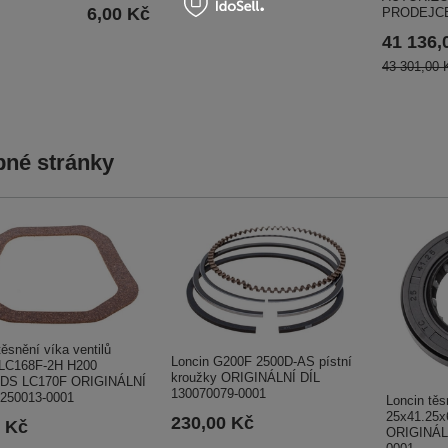
6,00 Kč
PRODEJC
41 136,
43 301,00 
né stránky
těsnění víka ventilů
Loncin G200F 2500D-AS pístní
LC168F-2H H200
kroužky ORIGINÁLNÍ DÍL
DS LC170F ORIGINÁLNÍ
130070079-0001
0250013-0001
Loncin těs
25x41.25
230,00 Kč
0 Kč
ORIGINÁLN