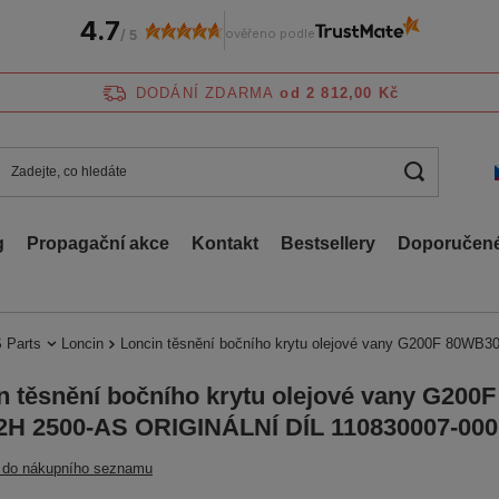
4.7
ověřeno podle
/
5
DODÁNÍ ZDARMA
od 2 812,00 Kč
g
Propagační akce
Kontakt
Bestsellery
Doporučené
 Parts
Loncin
Loncin těsnění bočního krytu olejové vany G200F 80WB
n těsnění bočního krytu olejové vany G200
2H 2500-AS ORIGINÁLNÍ DÍL 110830007-000
t do nákupního seznamu