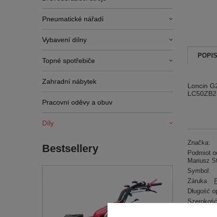
Pneumatické nářadí
Vybavení dílny
POPI
Topné spotřebiče
Zahradní nábytek
Loncin G
LC50ZB23
Pracovní oděvy a obuv
Díly
Značka:
Bestsellery
Podmiot od
Mariusz S
Symbol:
Záruka
Długość o
Szerokość
Wysokość