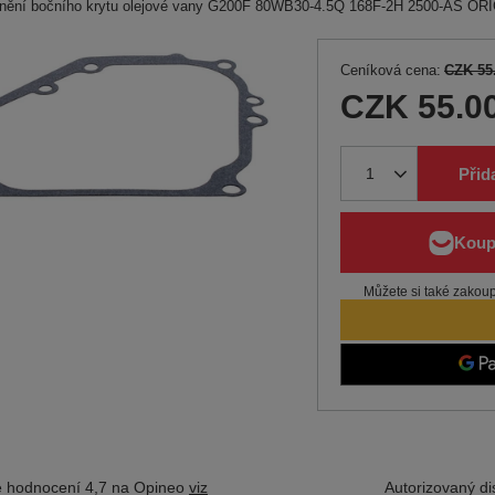
snění bočního krytu olejové vany G200F 80WB30-4.5Q 168F-2H 2500-AS OR
Ceníková cena:
CZK 55
CZK 55.0
Přid
Můžete si také zakoupi
 hodnocení 4,7 na Opineo
viz
Autorizovaný dis